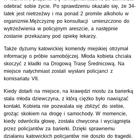
odebrać sobie życie. Po sprawdzeniu okazało się, że 34-
latek jest nietrzeźwy i ma ponad 2 promile alkoholu w
organizmie.Mężczyznę po konsultacji umieszczono do
wytrzeźwienia w policyjnym areszcie, a następnie
zostanie przekazany pod opiekę lekarzy.
Także dyżurny katowickiej komendy miejskiej otrzymał
informację o próbie samobójczej. Młoda kobieta chciała
skoczyć z kładki na Drogową Trasę Średnicową. Na
miejsce natychmiast zostali wysłani policjanci z
komisariatu VII.
Kiedy dotarli na miejsce, na krawędzi mostu za barierką
stała młoda dziewczyna, z którą ciężko było nawiązać
kontakt. Kobieta nie pozwalała się zbliżyć do siebie,
grożąc skokiem na drogę i samochody. W momencie,
kiedy odwróciła głowę, została chwycona i wyciągnięta
przez policjantów za barierki. Dzięki sprawnemu
działaniu katowickich policjantów nie doszło do tragedii.