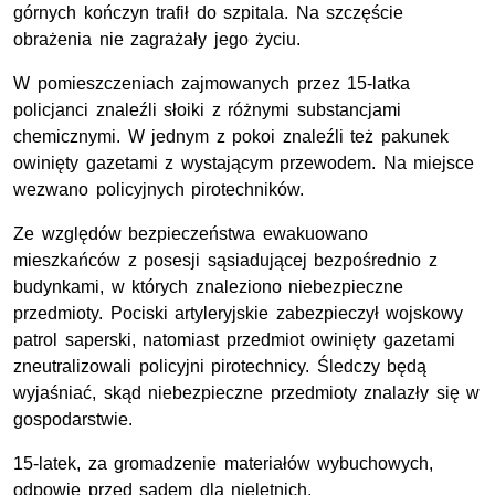
górnych kończyn trafił do szpitala. Na szczęście
obrażenia nie zagrażały jego życiu.
W pomieszczeniach zajmowanych przez 15-latka
policjanci znaleźli słoiki z różnymi substancjami
chemicznymi. W jednym z pokoi znaleźli też pakunek
owinięty gazetami z wystającym przewodem. Na miejsce
wezwano policyjnych pirotechników.
Ze względów bezpieczeństwa ewakuowano
mieszkańców z posesji sąsiadującej bezpośrednio z
budynkami, w których znaleziono niebezpieczne
przedmioty. Pociski artyleryjskie zabezpieczył wojskowy
patrol saperski, natomiast przedmiot owinięty gazetami
zneutralizowali policyjni pirotechnicy. Śledczy będą
wyjaśniać, skąd niebezpieczne przedmioty znalazły się w
gospodarstwie.
15-latek, za gromadzenie materiałów wybuchowych,
odpowie przed sądem dla nieletnich.