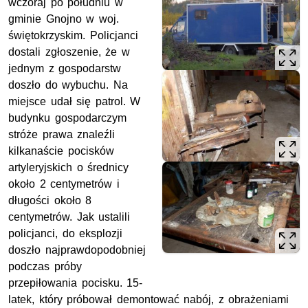
wczoraj po południu w
gminie Gnojno w woj.
świętokrzyskim. Policjanci
dostali zgłoszenie, że w
jednym z gospodarstw
doszło do wybuchu. Na
miejsce udał się patrol. W
budynku gospodarczym
stróże prawa znaleźli
kilkanaście pocisków
artyleryjskich o średnicy
około 2 centymetrów i
długości około 8
centymetrów. Jak ustalili
policjanci, do eksplozji
doszło najprawdopodobniej
podczas próby
przepiłowania pocisku. 15-
latek, który próbował demontować nabój, z obrażeniami