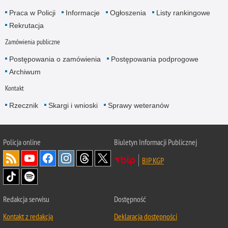
Praca w Policji
Informacje
Ogłoszenia
Listy rankingowe
Rekrutacja
Zamówienia publiczne
Postępowania o zamówienia
Postępowania podprogowe
Archiwum
Kontakt
Rzecznik
Skargi i wnioski
Sprawy weteranów
Policja
online
Biuletyn Informacji Publicznej
BIP KGP
Redakcja serwisu
Dostępność
Kontakt z redakcją
Deklaracja dostępności