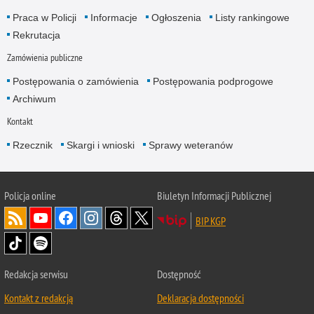
Praca w Policji
Informacje
Ogłoszenia
Listy rankingowe
Rekrutacja
Zamówienia publiczne
Postępowania o zamówienia
Postępowania podprogowe
Archiwum
Kontakt
Rzecznik
Skargi i wnioski
Sprawy weteranów
Policja
online
Biuletyn Informacji Publicznej
BIP KGP
Redakcja serwisu
Dostępność
Kontakt z redakcją
Deklaracja dostępności