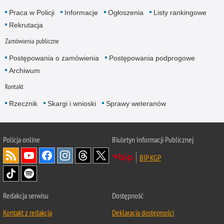
Praca w Policji
Informacje
Ogłoszenia
Listy rankingowe
Rekrutacja
Zamówienia publiczne
Postępowania o zamówienia
Postępowania podprogowe
Archiwum
Kontakt
Rzecznik
Skargi i wnioski
Sprawy weteranów
Policja
online
Biuletyn Informacji Publicznej
BIP KGP
Redakcja serwisu
Dostępność
Kontakt z redakcją
Deklaracja dostępności