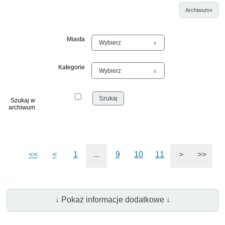
Archiwum»
Miasta
Kategorie
Szukaj w
archiwum
<<
<
1
...
9
10
11
>
>>
↓ Pokaż informacje dodatkowe ↓