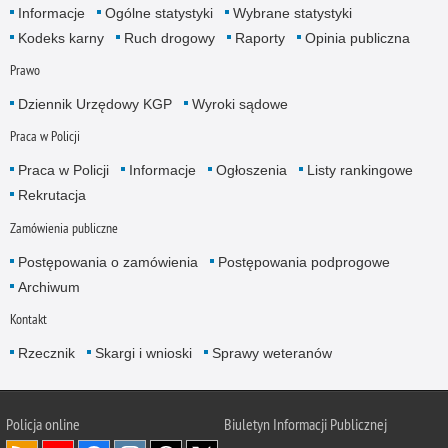
Informacje
Ogólne statystyki
Wybrane statystyki
Kodeks karny
Ruch drogowy
Raporty
Opinia publiczna
Prawo
Dziennik Urzędowy KGP
Wyroki sądowe
Praca w Policji
Praca w Policji
Informacje
Ogłoszenia
Listy rankingowe
Rekrutacja
Zamówienia publiczne
Postępowania o zamówienia
Postępowania podprogowe
Archiwum
Kontakt
Rzecznik
Skargi i wnioski
Sprawy weteranów
Policja
online
Biuletyn Informacji Publicznej