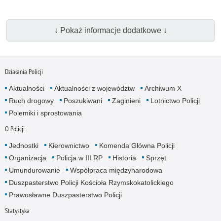
↓ Pokaż informacje dodatkowe ↓
Działania Policji
Aktualności
Aktualności z województw
Archiwum X
Ruch drogowy
Poszukiwani
Zaginieni
Lotnictwo Policji
Polemiki i sprostowania
O Policji
Jednostki
Kierownictwo
Komenda Główna Policji
Organizacja
Policja w III RP
Historia
Sprzęt
Umundurowanie
Współpraca międzynarodowa
Duszpasterstwo Policji Kościoła Rzymskokatolickiego
Prawosławne Duszpasterstwo Policji
Statystyka