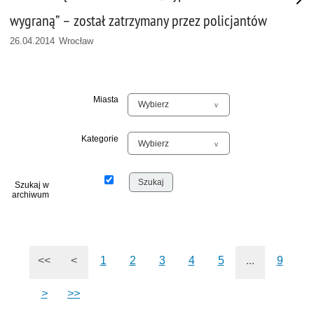
wygraną” – został zatrzymany przez policjantów
26.04.2014 Wrocław
Miasta
Kategorie
Szukaj w
archiwum
<<
<
1
2
3
4
5
...
9
>
>>