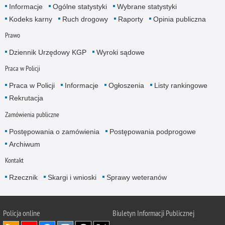
Informacje
Ogólne statystyki
Wybrane statystyki
Kodeks karny
Ruch drogowy
Raporty
Opinia publiczna
Prawo
Dziennik Urzędowy KGP
Wyroki sądowe
Praca w Policji
Praca w Policji
Informacje
Ogłoszenia
Listy rankingowe
Rekrutacja
Zamówienia publiczne
Postępowania o zamówienia
Postępowania podprogowe
Archiwum
Kontakt
Rzecznik
Skargi i wnioski
Sprawy weteranów
Policja
online
Biuletyn Informacji Publicznej