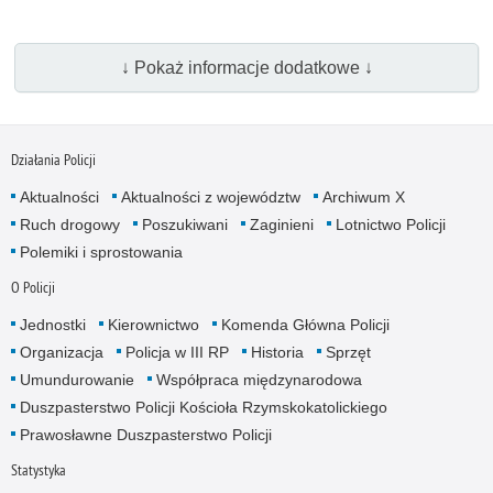
↓ Pokaż informacje dodatkowe ↓
Działania Policji
Aktualności
Aktualności z województw
Archiwum X
Ruch drogowy
Poszukiwani
Zaginieni
Lotnictwo Policji
Polemiki i sprostowania
O Policji
Jednostki
Kierownictwo
Komenda Główna Policji
Organizacja
Policja w III RP
Historia
Sprzęt
Umundurowanie
Współpraca międzynarodowa
Duszpasterstwo Policji Kościoła Rzymskokatolickiego
Prawosławne Duszpasterstwo Policji
Statystyka