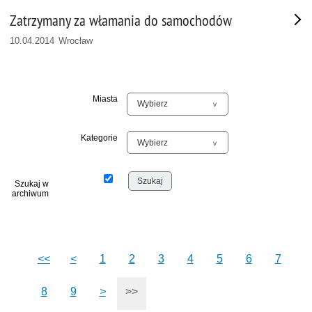
Zatrzymany za włamania do samochodów
10.04.2014 Wrocław
Miasta
Kategorie
Szukaj w
archiwum
<<
<
1
2
3
4
5
6
7
8
9
>
>>