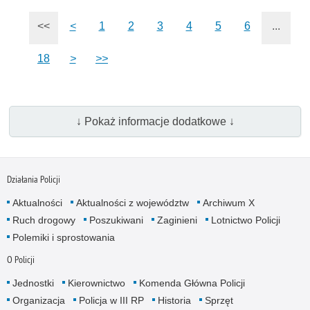
<<
<
1
2
3
4
5
6
...
18
>
>>
↓ Pokaż informacje dodatkowe ↓
Działania Policji
Aktualności
Aktualności z województw
Archiwum X
Ruch drogowy
Poszukiwani
Zaginieni
Lotnictwo Policji
Polemiki i sprostowania
O Policji
Jednostki
Kierownictwo
Komenda Główna Policji
Organizacja
Policja w III RP
Historia
Sprzęt