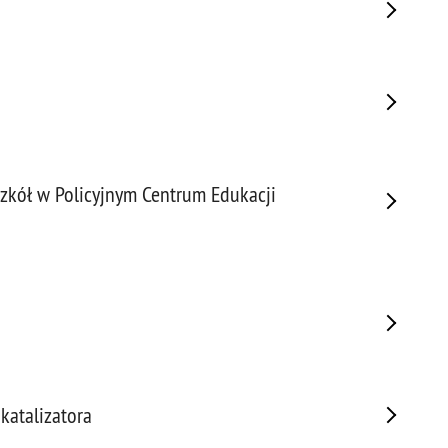
Prze
Prze
Prze
Prze
Prze
Prze
Prze
zkół w Policyjnym Centrum Edukacji
Prze
Prze
Prze
Prze
Prze
Prze
Pseu
Roz
katalizatora
Ruc