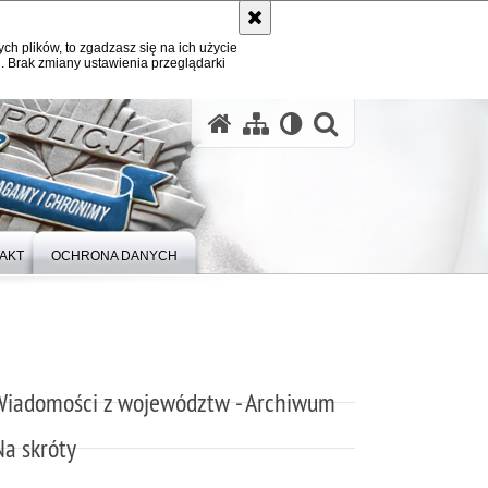
ych plików, to zgadzasz się na ich użycie
. Brak zmiany ustawienia przeglądarki
otwórz wysz
AKT
OCHRONA DANYCH
Wiadomości z województw - Archiwum
Na skróty