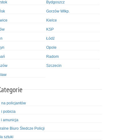
ystok
Bydgoszcz
ńsk
Gorzów Wlkp.
wice
Kielce
ków
KSP
in
Łódź
tyn
Opole
nań
Radom
szów
Szczecin
cław
Kategorie
i na policjantów
 i pobicia
 i amunicja
ralne Biuro Śledcze Policji
ła sztuki