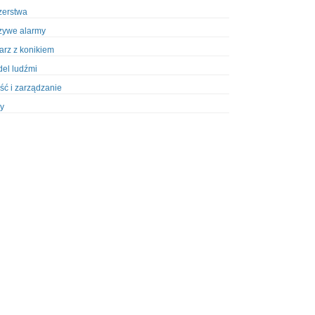
zerstwa
zywe alarmy
iarz z konikiem
el ludźmi
ść i zarządzanie
y
ety w Policji
pcja
zież
zieże z włamaniem
ura
styka, wyposażenie
riały wybuchowe
odzeni policjanci
dy na banki
dy na taksówkarzy