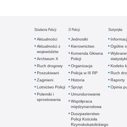
Działania Policji
O Policji
Statystyka
Aktualności
Jednostki
Informac
Aktualności z
Kierownictwo
Ogólne st
województw
Komenda Główna
Wybrane
Archiwum X
Policji
statystyki
Ruch drogowy
Organizacja
Kodeks k
Poszukiwani
Policja w III RP
Ruch dr
Zaginieni
Historia
Raporty
Lotnictwo Policji
Sprzęt
Opinia p
Polemiki i
Umundurowanie
sprostowania
Współpraca
międzynarodowa
Duszpasterstwo
Policji Kościoła
Rzymskokatolickiego