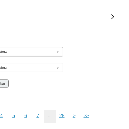
Sam
Spor
Stal
Stat
Szko
Terr
Unia
Upr
Uroc
Uton
Wspó
Wspó
Wykr
Wypa
Zabe
4
5
6
7
...
28
>
>>
Zabó
Zagi