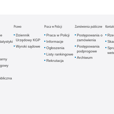
Zatr
Zbro
Zgwa
Zorg
Prawo
Praca w Policji
Zamówienia publiczne
Kontak
je
Dziennik
Praca w Policji
Postępowania o
Rze
Urzędowy KGP
zamówienia
atystyki
Informacje
Skar
Wyroki sądowe
Postępowania
Ogłoszenia
Spr
podprogowe
wet
Listy rankingowe
Archiwum
arny
Rekrutacja
ogowy
ubliczna