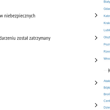
Biał
Gda
ów niebezpiecznych
Kato
Kra
Lubl
darzeniu został zatrzymany
Olsz
Poz
Rze
Wro
Atak
Bójki
Broń
Cent
Dzie