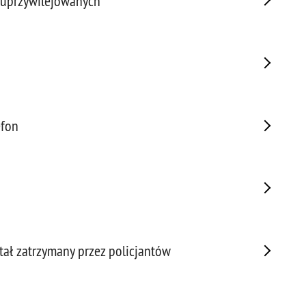
 uprzywilejowanych
Porw
Poża
Pran
Praw
Prof
Prof
Prz
efon
Prze
Prze
Prze
Prze
Prze
Prze
stał zatrzymany przez policjantów
Prze
Prze
Prze
Prze