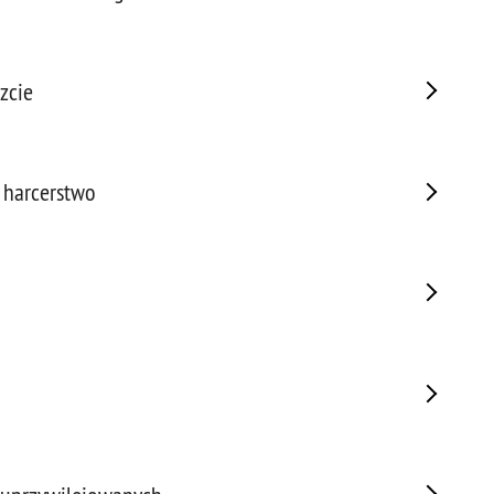
Napa
Niel
Niet
zcie
Niet
Niet
Nisz
Nowo
t harcerstwo
Odpo
Ofia
Opin
Osz
Pedo
Pira
Podr
Pogr
Pole
Poli