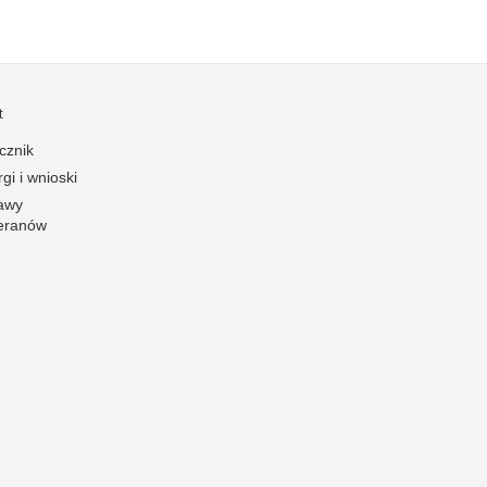
zymania poszukiwanych
dnie sprzed lat
łcenia
anizowane grupy przestępcze
t
cznik
gi i wnioski
awy
eranów