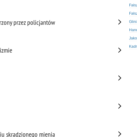
Fałs
Fałs
rzony przez policjantów
Glin
Hand
Jako
Kadr
izmie
Kobi
Koru
Krad
Krad
Kult
Logi
Mate
Nagr
Napa
Napa
niu skradzionego mienia