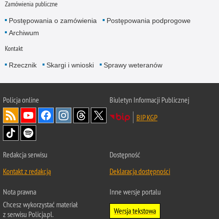
Zamówienia publiczne
Postępowania o zamówienia
Postępowania podprogowe
Archiwum
Kontakt
Rzecznik
Skargi i wnioski
Sprawy weteranów
Policja
online
Biuletyn Informacji Publicznej
BIP KGP
Redakcja serwisu
Dostępność
Kontakt z redakcją
Deklaracja dostępności
Nota prawna
Inne wersje portalu
Chcesz wykorzystać materiał
Wersja tekstowa
z serwisu Policja.pl.