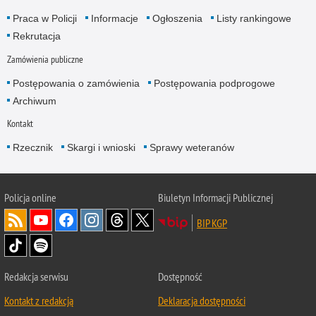
Praca w Policji
Informacje
Ogłoszenia
Listy rankingowe
Rekrutacja
Zamówienia publiczne
Postępowania o zamówienia
Postępowania podprogowe
Archiwum
Kontakt
Rzecznik
Skargi i wnioski
Sprawy weteranów
Policja
online
Biuletyn Informacji Publicznej
BIP KGP
Redakcja serwisu
Dostępność
Kontakt z redakcją
Deklaracja dostępności