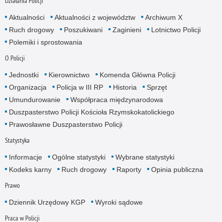
Działania Policji
Aktualności
Aktualności z województw
Archiwum X
Ruch drogowy
Poszukiwani
Zaginieni
Lotnictwo Policji
Polemiki i sprostowania
O Policji
Jednostki
Kierownictwo
Komenda Główna Policji
Organizacja
Policja w III RP
Historia
Sprzęt
Umundurowanie
Współpraca międzynarodowa
Duszpasterstwo Policji Kościoła Rzymskokatolickiego
Prawosławne Duszpasterstwo Policji
Statystyka
Informacje
Ogólne statystyki
Wybrane statystyki
Kodeks karny
Ruch drogowy
Raporty
Opinia publiczna
Prawo
Dziennik Urzędowy KGP
Wyroki sądowe
Praca w Policji