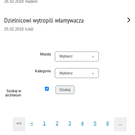
26.02.2018 Radom
Dzielnicowi wytropili włamywacza
25.02.2018 Łódź
Miasta
Kategorie
Szukaj w
archiwum
<<
<
1
2
3
4
5
6
...