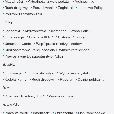
Aktualności
Aktualności z województw
Archiwum X
Ruch drogowy
Poszukiwani
Zaginieni
Lotnictwo Policji
Polemiki i sprostowania
O Policji
Jednostki
Kierownictwo
Komenda Główna Policji
Organizacja
Policja w III RP
Historia
Sprzęt
Umundurowanie
Współpraca międzynarodowa
Duszpasterstwo Policji Kościoła Rzymskokatolickiego
Prawosławne Duszpasterstwo Policji
Statystyka
Informacje
Ogólne statystyki
Wybrane statystyki
Kodeks karny
Ruch drogowy
Raporty
Opinia publiczna
Prawo
Dziennik Urzędowy KGP
Wyroki sądowe
Praca w Policji
Praca w Policji
Informacje
Ogłoszenia
Listy rankingowe