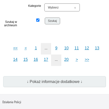
Kategorie
Szukaj w
archiwum
<<
<
1
...
9
10
11
12
13
14
15
16
17
...
20
>
>>
↓ Pokaż informacje dodatkowe ↓
Działania Policji