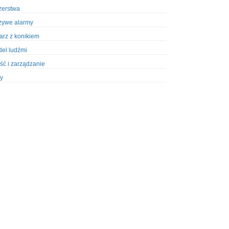
zerstwa
zywe alarmy
iarz z konikiem
el ludźmi
ść i zarządzanie
y
ety w Policji
pcja
zież
zieże z włamaniem
ura
styka, wyposażenie
riały wybuchowe
odzeni policjanci
dy na banki
dy na taksówkarzy