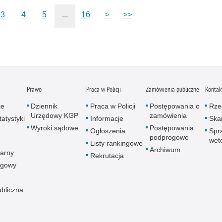
Zatr
3
4
5
...
16
>
>>
Zbro
Zgwa
Zorg
Prawo
Praca w Policji
Zamówienia publiczne
Kontak
je
Dziennik
Praca w Policji
Postępowania o
Rze
Urzędowy KGP
zamówienia
atystyki
Informacje
Skar
Wyroki sądowe
Postępowania
Ogłoszenia
Spr
podprogowe
wet
Listy rankingowe
Archiwum
arny
Rekrutacja
ogowy
ubliczna