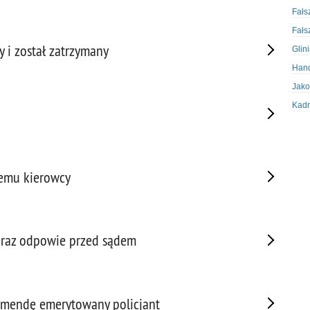
Fałs
Fałs
 i został zatrzymany
Glin
Hand
Jako
Kadr
Kobi
Koru
Krad
nemu kierowcy
Krad
Kult
Logi
Mate
teraz odpowie przed sądem
Nagr
Napa
Napa
 komendę emerytowany policjant