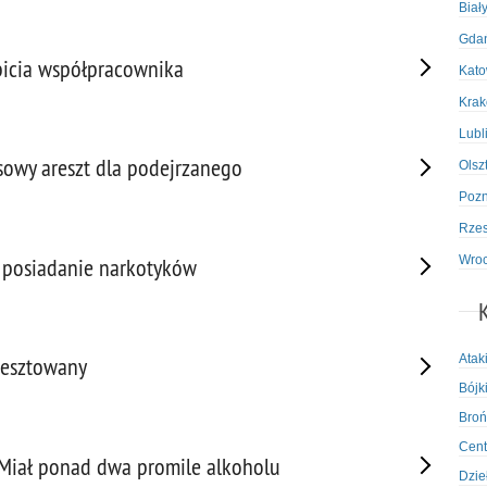
Biał
Gda
bicia współpracownika
Kato
Kra
Lubl
sowy areszt dla podejrzanego
Olsz
Poz
Rze
Wro
 posiadanie narkotyków
Atak
resztowany
Bójki
Broń
Cent
 Miał ponad dwa promile alkoholu
Dzie