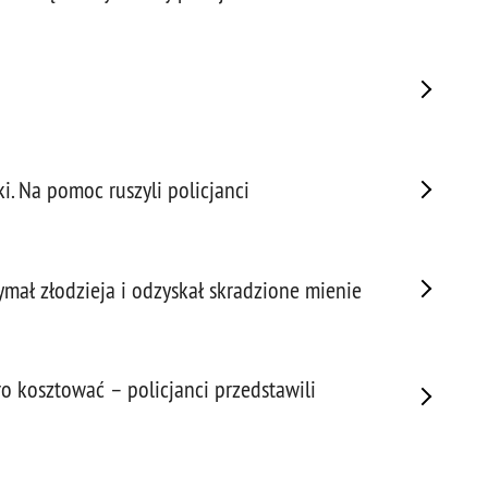
Napa
Niel
Niet
Niet
Niet
Nisz
Nowo
i. Na pomoc ruszyli policjanci
Odpo
Ofia
Opin
ymał złodzieja i odzyskał skradzione mienie
Osz
Pedo
Pira
 kosztować – policjanci przedstawili
Podr
Pogr
Pole
Poli