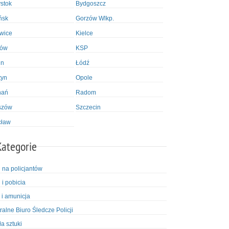
ystok
Bydgoszcz
ńsk
Gorzów Wlkp.
wice
Kielce
ków
KSP
in
Łódź
tyn
Opole
nań
Radom
szów
Szczecin
cław
Kategorie
i na policjantów
 i pobicia
 i amunicja
ralne Biuro Śledcze Policji
ła sztuki