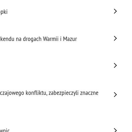
Porw
opki
Poża
Pran
Praw
Prof
ekendu na drogach Warmii i Mazur
Prof
Prz
Prze
Prze
Prze
Prze
yczajowego konfliktu, zabezpieczyli znaczne
Prze
Prze
Prze
Prze
Prze
wnic
Prze