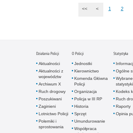
<<
<
1
2
Działania Policji
O Policji
Statystyka
Aktualności
Jednostki
Informac
Aktualności z
Kierownictwo
Ogólne st
województw
Komenda Główna
Wybrane
Archiwum X
Policji
statystyki
Ruch drogowy
Organizacja
Kodeks k
Poszukiwani
Policja w III RP
Ruch dr
Zaginieni
Historia
Raporty
Lotnictwo Policji
Sprzęt
Opinia p
Polemiki i
Umundurowanie
sprostowania
Współpraca