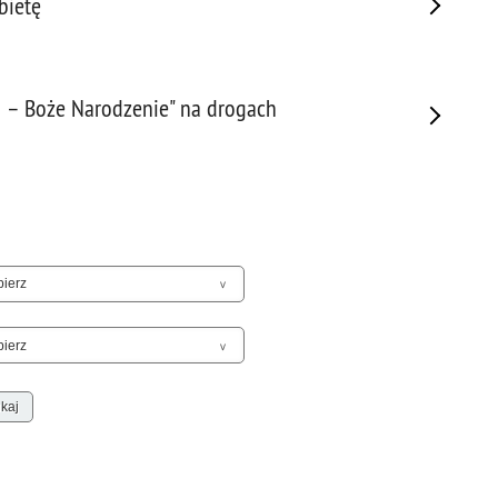
bietę
Sam
Spor
Stal
Stat
 – Boże Narodzenie" na drogach
Szko
Terr
Unia
Upr
Uroc
Uton
Wspó
Wspó
Wykr
Wypa
Zabe
Zabó
Zagi