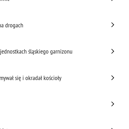
Prze
Prze
Prze
na drogach
Prze
Prze
Prze
jednostkach śląskiego garnizonu
Prze
Prze
Prze
mywał się i okradał kościoły
Prze
Prze
Prze
Prze
Pseu
Roz
Ruc