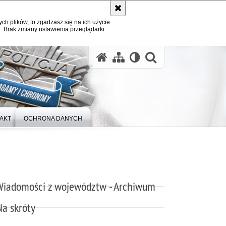
ych plików, to zgadzasz się na ich użycie
. Brak zmiany ustawienia przeglądarki
otwórz wysz
AKT
OCHRONA DANYCH
Wiadomości z województw - Archiwum
Na skróty