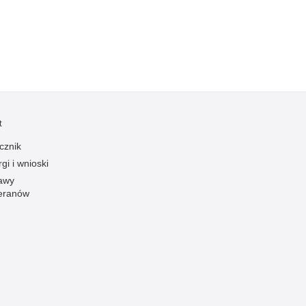
zymania poszukiwanych
dnie sprzed lat
łcenia
anizowane grupy przestępcze
t
cznik
gi i wnioski
awy
eranów