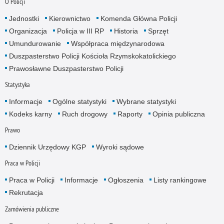
O Policji
Jednostki
Kierownictwo
Komenda Główna Policji
Organizacja
Policja w III RP
Historia
Sprzęt
Umundurowanie
Współpraca międzynarodowa
Duszpasterstwo Policji Kościoła Rzymskokatolickiego
Prawosławne Duszpasterstwo Policji
Statystyka
Informacje
Ogólne statystyki
Wybrane statystyki
Kodeks karny
Ruch drogowy
Raporty
Opinia publiczna
Prawo
Dziennik Urzędowy KGP
Wyroki sądowe
Praca w Policji
Praca w Policji
Informacje
Ogłoszenia
Listy rankingowe
Rekrutacja
Zamówienia publiczne