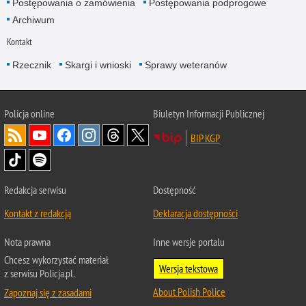
Postępowania o zamówienia
Postępowania podprogowe
Archiwum
Kontakt
Rzecznik
Skargi i wnioski
Sprawy weteranów
Policja
online
Biuletyn Informacji Publicznej
BIP KGP
Redakcja serwisu
Dostępność
Kontakt z redakcją
Deklaracja dostępności
Nota prawna
Inne wersje portalu
Chcesz wykorzystać materiał
Wersja tekstowa
z serwisu Policja.pl.
About Polish Police
Zapoznaj się z zasadami