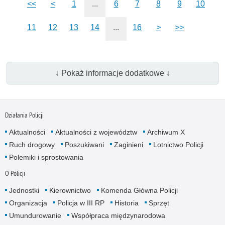
<<
<
1
...
6
7
8
9
10
11
12
13
14
...
16
>
>>
↓ Pokaż informacje dodatkowe ↓
Działania Policji
Aktualności
Aktualności z województw
Archiwum X
Ruch drogowy
Poszukiwani
Zaginieni
Lotnictwo Policji
Polemiki i sprostowania
O Policji
Jednostki
Kierownictwo
Komenda Główna Policji
Organizacja
Policja w III RP
Historia
Sprzęt
Umundurowanie
Współpraca międzynarodowa