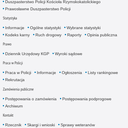
Duszpasterstwo Policji Kościoła Rzymskokatolickiego
Prawosławne Duszpasterstwo Policji
Statystyka
Informacje
Ogólne statystyki
Wybrane statystyki
Kodeks karny
Ruch drogowy
Raporty
Opinia publiczna
Prawo
Dziennik Urzędowy KGP
Wyroki sądowe
Praca w Policji
Praca w Policji
Informacje
Ogłoszenia
Listy rankingowe
Rekrutacja
Zamówienia publiczne
Postępowania o zamówienia
Postępowania podprogowe
Archiwum
Kontakt
Rzecznik
Skargi i wnioski
Sprawy weteranów