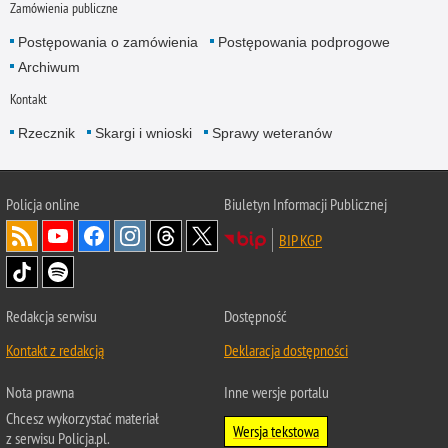
Zamówienia publiczne
Postępowania o zamówienia
Postępowania podprogowe
Archiwum
Kontakt
Rzecznik
Skargi i wnioski
Sprawy weteranów
Policja
online
Biuletyn Informacji Publicznej
BIP KGP
Redakcja serwisu
Dostępność
Kontakt z redakcją
Deklaracja dostępności
Nota prawna
Inne wersje portalu
Chcesz wykorzystać materiał
Wersja tekstowa
z serwisu Policja.pl.