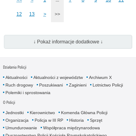
12
13
>
>>
↓ Pokaż informacje dodatkowe ↓
Działania Policji
Aktualności
Aktualności z województw
Archiwum X
Ruch drogowy
Poszukiwani
Zaginieni
Lotnictwo Policji
Polemiki i sprostowania
O Policji
Jednostki
Kierownictwo
Komenda Główna Policji
Organizacja
Policja w III RP
Historia
Sprzęt
Umundurowanie
Współpraca międzynarodowa
Duszpasterstwo Policji Kościoła Rzymskokatolickiego