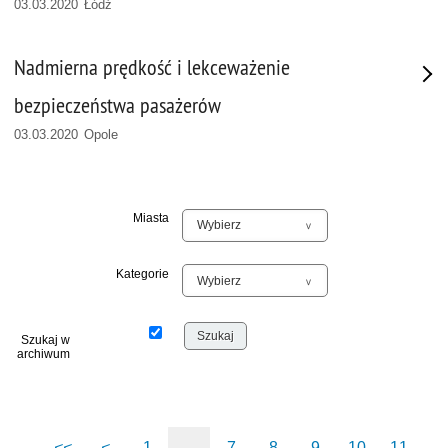
03.03.2020 Łódź
Nadmierna prędkość i lekceważenie
bezpieczeństwa pasażerów
03.03.2020 Opole
Miasta
Kategorie
Szukaj w
archiwum
<<
<
1
...
7
8
9
10
11