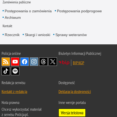
Zamówienia publiczne
Postępowania o zamówienia
Postępowania podprogowe
Archiwum
Kontakt
Rzecznik
Skargi i wnioski
Sprawy weteranów
Policja
online
Biuletyn Informacji Publicznej
BIP KGP
Redakcja serwisu
Dostępność
Kontakt z redakcją
Deklaracja dostępności
Nota prawna
Inne wersje portalu
Chcesz wykorzystać materiał
Wersja tekstowa
z serwisu Policja.pl.