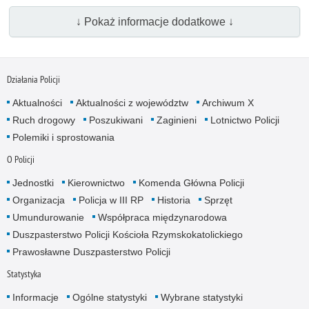
↓ Pokaż informacje dodatkowe ↓
Działania Policji
Aktualności
Aktualności z województw
Archiwum X
Ruch drogowy
Poszukiwani
Zaginieni
Lotnictwo Policji
Polemiki i sprostowania
O Policji
Jednostki
Kierownictwo
Komenda Główna Policji
Organizacja
Policja w III RP
Historia
Sprzęt
Umundurowanie
Współpraca międzynarodowa
Duszpasterstwo Policji Kościoła Rzymskokatolickiego
Prawosławne Duszpasterstwo Policji
Statystyka
Informacje
Ogólne statystyki
Wybrane statystyki