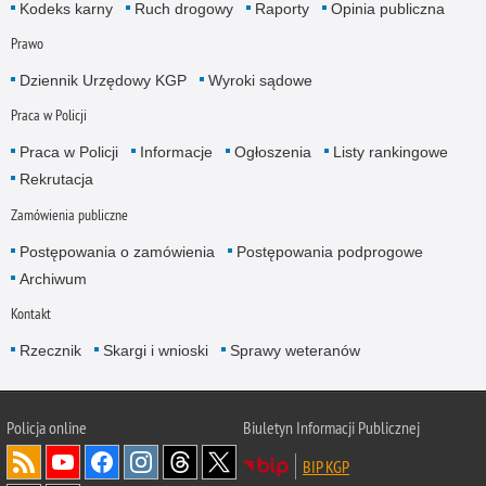
Kodeks karny
Ruch drogowy
Raporty
Opinia publiczna
Prawo
Dziennik Urzędowy KGP
Wyroki sądowe
Praca w Policji
Praca w Policji
Informacje
Ogłoszenia
Listy rankingowe
Rekrutacja
Zamówienia publiczne
Postępowania o zamówienia
Postępowania podprogowe
Archiwum
Kontakt
Rzecznik
Skargi i wnioski
Sprawy weteranów
Policja
online
Biuletyn Informacji Publicznej
BIP KGP