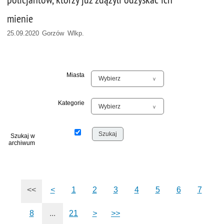
mienie
25.09.2020 Gorzów Wlkp.
Miasta
Kategorie
Szukaj w
archiwum
<<
<
1
2
3
4
5
6
7
8
...
21
>
>>