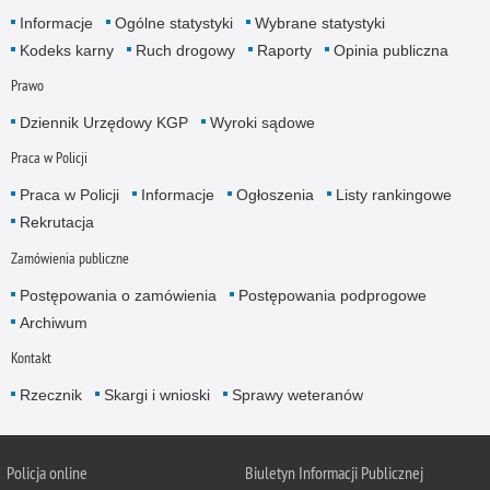
Informacje
Ogólne statystyki
Wybrane statystyki
Kodeks karny
Ruch drogowy
Raporty
Opinia publiczna
Prawo
Dziennik Urzędowy KGP
Wyroki sądowe
Praca w Policji
Praca w Policji
Informacje
Ogłoszenia
Listy rankingowe
Rekrutacja
Zamówienia publiczne
Postępowania o zamówienia
Postępowania podprogowe
Archiwum
Kontakt
Rzecznik
Skargi i wnioski
Sprawy weteranów
Policja
online
Biuletyn Informacji Publicznej