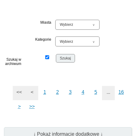
Miasta
Kategorie
Szukaj w
archiwum
<<
<
1
2
3
4
5
...
16
>
>>
↓ Pokaż informacje dodatkowe ↓