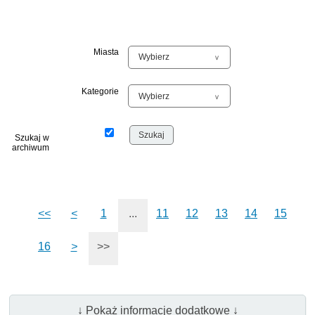
Miasta
Kategorie
Szukaj w
archiwum
<<
<
1
...
11
12
13
14
15
16
>
>>
↓ Pokaż informacje dodatkowe ↓