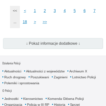
<<
<
1
2
3
4
5
6
7
...
18
>
>>
↓ Pokaż informacje dodatkowe ↓
Działania Policji
Aktualności
Aktualności z województw
Archiwum X
Ruch drogowy
Poszukiwani
Zaginieni
Lotnictwo Policji
Polemiki i sprostowania
O Policji
Jednostki
Kierownictwo
Komenda Główna Policji
Organizacja
Policja w III RP
Historia
Sprzęt