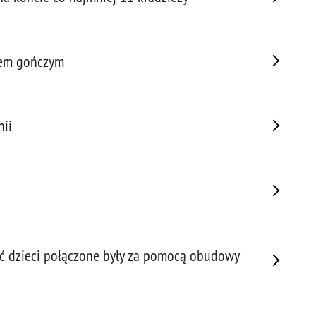
Prze
Prze
Prze
tem gończym
Prze
Prze
Prze
nii
Prze
Prze
Prze
Prze
Prze
Prze
Prze
ać dzieci połączone były za pomocą obudowy
Pseu
Roz
Ruc