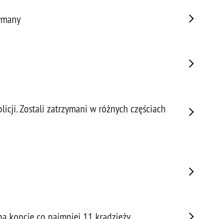
Porw
zymany
Poża
Pran
Praw
Prof
Prof
Prz
Prze
cji. Zostali zatrzymani w różnych częściach
Prze
Prze
Prze
Prze
Prze
Prze
Prze
Prze
na koncie co najmniej 11 kradzieży
Prze