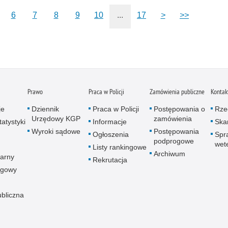
Zatr
6
7
8
9
10
...
17
>
>>
Zbro
Zgwa
Zorg
Prawo
Praca w Policji
Zamówienia publiczne
Kontak
je
Dziennik
Praca w Policji
Postępowania o
Rze
Urzędowy KGP
zamówienia
atystyki
Informacje
Skar
Wyroki sądowe
Postępowania
Ogłoszenia
Spr
podprogowe
wet
Listy rankingowe
Archiwum
arny
Rekrutacja
ogowy
ubliczna