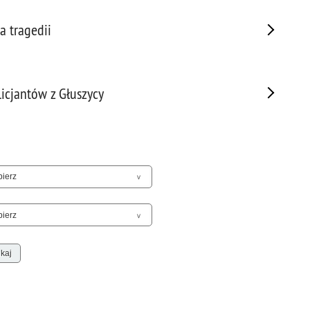
Sam
Spor
 tragedii
Stal
Stat
Szko
icjantów z Głuszycy
Terr
Unia
Upr
Uroc
Uton
Wspó
Wspó
Wykr
Wypa
Zabe
Zabó
Zagi