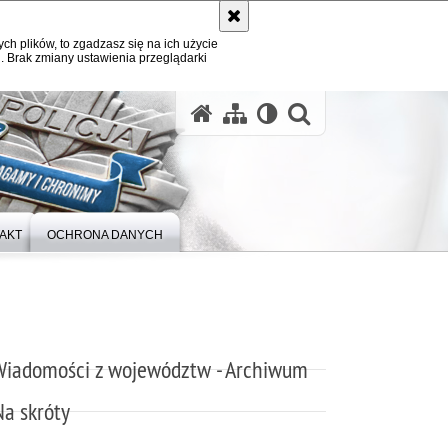
ych plików, to zgadzasz się na ich użycie
. Brak zmiany ustawienia przeglądarki
otwórz wysz
AKT
OCHRONA DANYCH
Wiadomości z województw - Archiwum
Na skróty