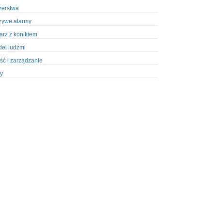
zerstwa
zywe alarmy
iarz z konikiem
el ludźmi
ść i zarządzanie
y
ety w Policji
pcja
zież
zieże z włamaniem
ura
styka, wyposażenie
riały wybuchowe
odzeni policjanci
dy na banki
dy na taksówkarzy