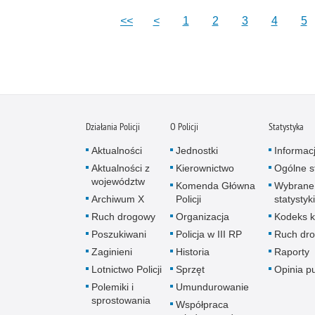
<<
<
1
2
3
4
5
Działania Policji
O Policji
Statystyka
Aktualności
Jednostki
Informac
Aktualności z
Kierownictwo
Ogólne st
województw
Komenda Główna
Wybrane
Archiwum X
Policji
statystyki
Ruch drogowy
Organizacja
Kodeks k
Poszukiwani
Policja w III RP
Ruch dr
Zaginieni
Historia
Raporty
Lotnictwo Policji
Sprzęt
Opinia p
Polemiki i
Umundurowanie
sprostowania
Współpraca