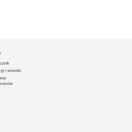
zymania poszukiwanych
dnie sprzed lat
łcenia
anizowane grupy przestępcze
t
cznik
gi i wnioski
awy
eranów