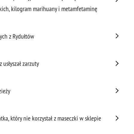
Napa
kich, kilogram marihuany i metamfetaminę
Niel
Niet
Niet
Niet
ych z Rydułtów
Nisz
Nowo
Odpo
 usłyszał zarzuty
Ofia
Opin
Osz
zieży
Pedo
Pira
Podr
Pogr
ka, który nie korzystał z maseczki w sklepie
Pole
Poli