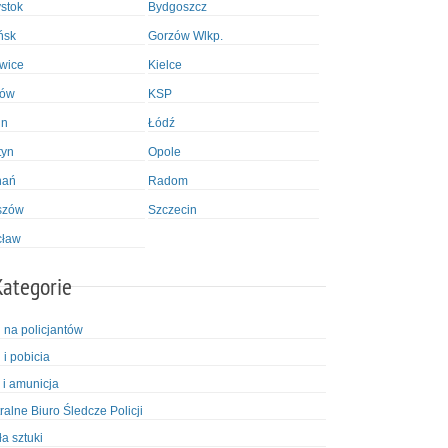
ystok
Bydgoszcz
ńsk
Gorzów Wlkp.
wice
Kielce
ków
KSP
in
Łódź
tyn
Opole
nań
Radom
szów
Szczecin
cław
Kategorie
i na policjantów
 i pobicia
 i amunicja
ralne Biuro Śledcze Policji
ła sztuki