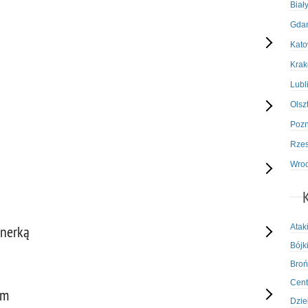
Biał
Gda
Kato
Kra
Lubl
Olsz
Poz
Rze
Wro
Atak
tnerką
Bójki
Broń
Cent
em
Dzie