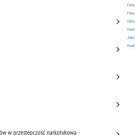
Fałs
Fałs
Glin
Hand
Jako
Kadr
Kobi
Koru
Krad
Krad
Kult
Logi
Mate
Nagr
Napa
Napa
tów w przestępczość narkotykową -