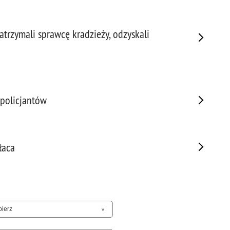
Sam
Spor
zatrzymali sprawcę kradzieży, odzyskali
Stal
Stat
Szko
Terr
Unia
 policjantów
Upr
Uroc
Uton
Wspó
łaca
Wspó
Wykr
Wypa
Zabe
Zabó
Zagi