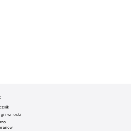
zymania poszukiwanych
dnie sprzed lat
łcenia
anizowane grupy przestępcze
t
cznik
gi i wnioski
awy
eranów