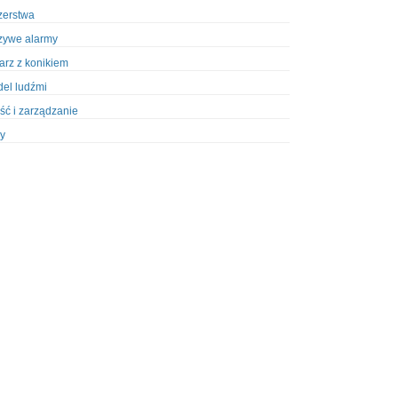
zerstwa
zywe alarmy
iarz z konikiem
el ludźmi
ść i zarządzanie
y
ety w Policji
pcja
zież
zieże z włamaniem
ura
styka, wyposażenie
riały wybuchowe
odzeni policjanci
dy na banki
dy na taksówkarzy