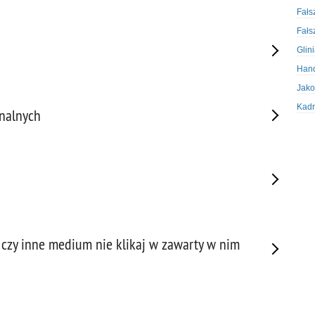
Fałs
Fałs
Glin
Hand
Jako
Kadr
inalnych
Kobi
Koru
Krad
Krad
Kult
Logi
Mate
d czy inne medium nie klikaj w zawarty w nim
Nagr
Napa
Napa