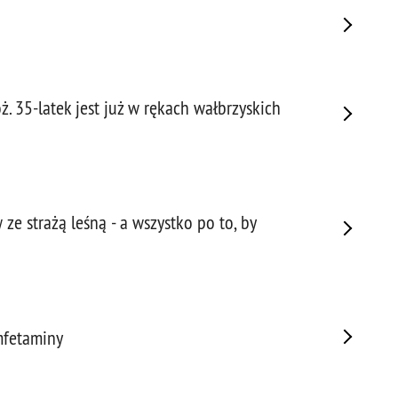
Napa
Niel
Niet
Niet
Niet
. 35-latek jest już w rękach wałbrzyskich
Nisz
Nowo
Odpo
Ofia
Opin
ze strażą leśną - a wszystko po to, by
Osz
Pedo
Pira
Podr
mfetaminy
Pogr
Pole
Poli