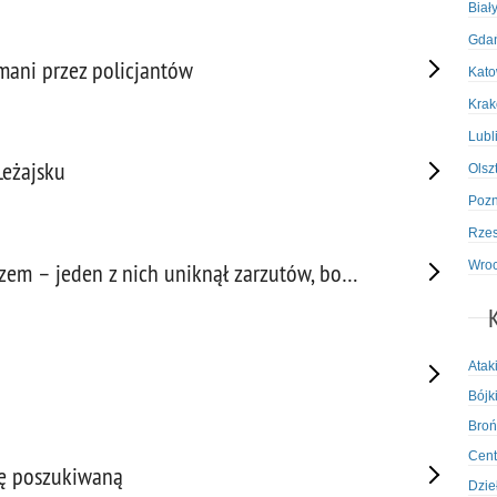
Biał
Gda
mani przez policjantów
Kato
Kra
Lubl
Leżajsku
Olsz
Poz
Rze
Wro
zem – jeden z nich uniknął zarzutów, bo…
Atak
Bójki
Broń
Cent
bę poszukiwaną
Dzie