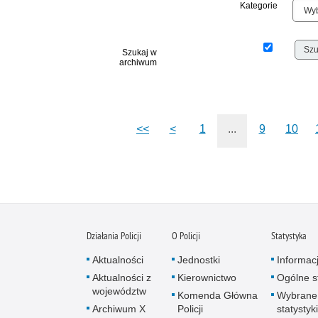
Kategorie
Szukaj w
archiwum
<<
<
1
...
9
10
Działania Policji
O Policji
Statystyka
Aktualności
Jednostki
Informac
Aktualności z
Kierownictwo
Ogólne st
województw
Komenda Główna
Wybrane
Archiwum X
Policji
statystyki