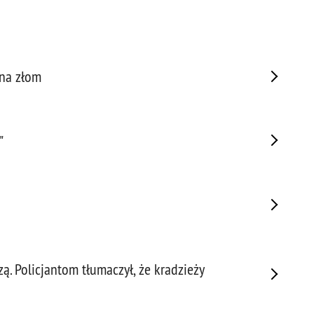
Prze
Prze
Prze
 na złom
Prze
Prze
Prze
Prze
"
Prze
Prze
Prze
Prze
Prze
Prze
Pseu
. Policjantom tłumaczył, że kradzieży
Roz
Ruc