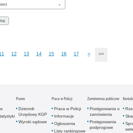
Zatr
Zbro
Zgwa
Zorg
11
12
13
14
15
16
17
>
>>
Prawo
Praca w Policji
Zamówienia publiczne
Kontak
je
Dziennik
Praca w Policji
Postępowania o
Rze
Urzędowy KGP
zamówienia
atystyki
Informacje
Skar
Wyroki sądowe
Postępowania
Ogłoszenia
Spr
podprogowe
wet
Listy rankingowe