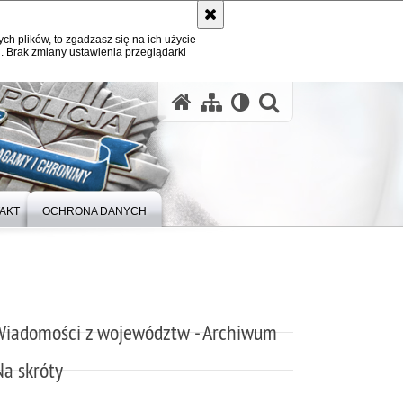
ych plików, to zgadzasz się na ich użycie
. Brak zmiany ustawienia przeglądarki
otwórz wysz
AKT
OCHRONA DANYCH
Wiadomości z województw - Archiwum
Na skróty