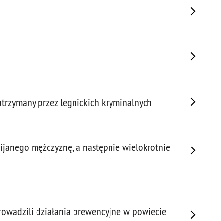
Porw
Poża
Pran
Praw
Prof
Prof
Prz
zatrzymany przez legnickich kryminalnych
Prze
Prze
Prze
Prze
ijanego mężczyznę, a następnie wielokrotnie
Prze
Prze
Prze
Prze
Prze
prowadzili działania prewencyjne w powiecie
Prze