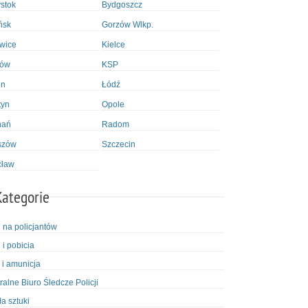
ystok
Bydgoszcz
ńsk
Gorzów Wlkp.
wice
Kielce
ków
KSP
in
Łódź
tyn
Opole
nań
Radom
szów
Szczecin
cław
Kategorie
i na policjantów
 i pobicia
 i amunicja
ralne Biuro Śledcze Policji
ła sztuki