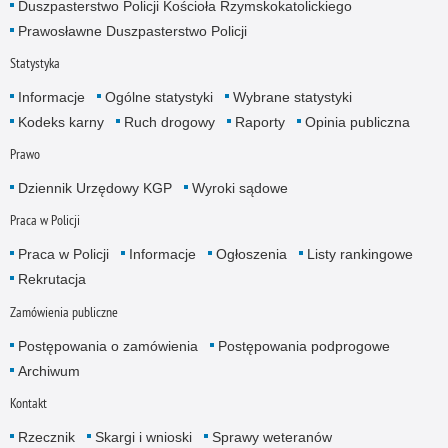
Duszpasterstwo Policji Kościoła Rzymskokatolickiego
Prawosławne Duszpasterstwo Policji
Statystyka
Informacje
Ogólne statystyki
Wybrane statystyki
Kodeks karny
Ruch drogowy
Raporty
Opinia publiczna
Prawo
Dziennik Urzędowy KGP
Wyroki sądowe
Praca w Policji
Praca w Policji
Informacje
Ogłoszenia
Listy rankingowe
Rekrutacja
Zamówienia publiczne
Postępowania o zamówienia
Postępowania podprogowe
Archiwum
Kontakt
Rzecznik
Skargi i wnioski
Sprawy weteranów