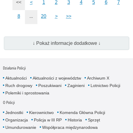
<<
<
1
2
3
4
5
6
7
8
...
20
>
>>
↓ Pokaż informacje dodatkowe ↓
Działania Policji
Aktualności
Aktualności z województw
Archiwum X
Ruch drogowy
Poszukiwani
Zaginieni
Lotnictwo Policji
Polemiki i sprostowania
O Policji
Jednostki
Kierownictwo
Komenda Główna Policji
Organizacja
Policja w III RP
Historia
Sprzęt
Umundurowanie
Współpraca międzynarodowa