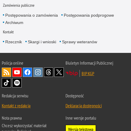
Zamówienia publiczne
Postępowania o zamówienia
Postępowania podprogowe
Archiwum
Kontakt
Rzecznik
Skargi i wnioski
Sprawy weteranów
Policja
online
Biuletyn Informacji Publicznej
BIP KGP
Redakcja serwisu
Dostępność
Kontakt z redakcją
Deklaracja dostępności
Nota prawna
Inne wersje portalu
Chcesz wykorzystać materiał
Wersja tekstowa