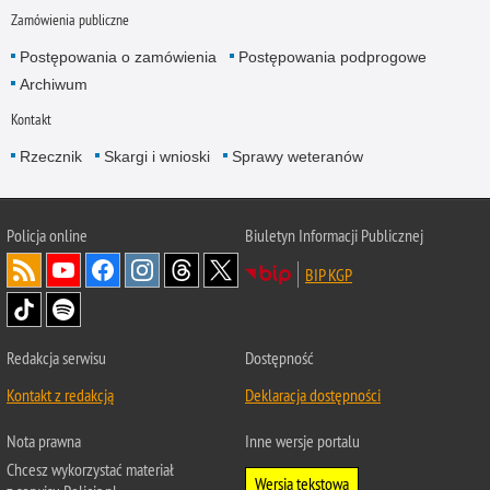
Zamówienia publiczne
Postępowania o zamówienia
Postępowania podprogowe
Archiwum
Kontakt
Rzecznik
Skargi i wnioski
Sprawy weteranów
Policja
online
Biuletyn Informacji Publicznej
BIP KGP
Redakcja serwisu
Dostępność
Kontakt z redakcją
Deklaracja dostępności
Nota prawna
Inne wersje portalu
Chcesz wykorzystać materiał
Wersja tekstowa