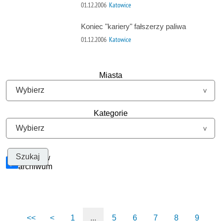
01.12.2006
Katowice
Koniec "kariery" fałszerzy paliwa
01.12.2006
Katowice
Miasta
Kategorie
Szukaj w
archiwum
<<
<
1
...
5
6
7
8
9