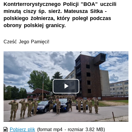
Kontrterrorystycznego Policji "BOA" uczcili
minutą ciszy śp. sierż. Mateusza Sitka -
polskiego żołnierza, który poległ podczas
obrony polskiej granicy.
Cześć Jego Pamięci!
Odtwórz
wideo
Pobierz plik
(format mp4 - rozmiar 3.82 MB)