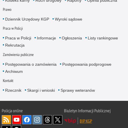
Kodeks karny
Ruch drogowy
Raporty
Opinia publiczna
Prawo
Dziennik Urzędowy KGP
Wyroki sądowe
Praca w Policji
Praca w Policji
Informacje
Ogłoszenia
Listy rankingowe
Rekrutacja
Zamówienia publiczne
Postępowania o zamówienia
Postępowania podprogowe
Archiwum
Kontakt
Rzecznik
Skargi i wnioski
Sprawy weteranów
Policja
online
Biuletyn Informacji Publicznej
BIP KGP