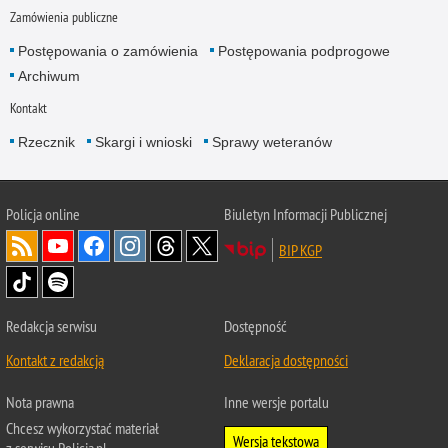
Zamówienia publiczne
Postępowania o zamówienia
Postępowania podprogowe
Archiwum
Kontakt
Rzecznik
Skargi i wnioski
Sprawy weteranów
Policja
online
Biuletyn Informacji Publicznej
BIP KGP
Redakcja serwisu
Dostępność
Kontakt z redakcją
Deklaracja dostępności
Nota prawna
Inne wersje portalu
Chcesz wykorzystać materiał
Wersja tekstowa
z serwisu Policja.pl.