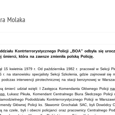
tra Molaka
oddziału Kontrterrorystycznego Policji „BOA” odbyła się urocz
 śmierci, która na zawsze zmieniła polską Policję.
ął 15 kwietnia 1979 r. Od października 1982 r. pracował w Sekcji Pi
 r. na stanowisku specjalisty Sekcji Szkolenia, gdzie zajmował się 
 r. podczas interwencji pirotechnicznej na stacji benzynowej w Wars
zną śmierć udział wzięli: I Zastępca Komendanta Głównego Policji
na
nsp.
Łukasz Pikuła, Komendant Centralnego Biura Śledczego Policji
amodzielnego Pododdziału Kontrterrorystycznego Policji w Warszawi
Komendy Głównej Policji ks. Sławomir Grochalak SAC, byli Dowódcy C
na czele, byli i obecni policjanci oraz pracownicy Centralnego Podo