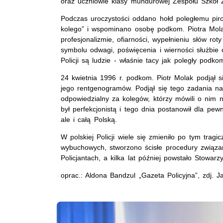
oraz uczniowie klasy mundurowej Zespołu Szkół 
Podczas uroczystości oddano hołd poległemu pirot
kolego” i wspominano osobę podkom. Piotra Mola
profesjonalizmie, ofiarności, wypełnieniu słów r
symbolu odwagi, poświęcenia i wierności służbie 
Policji są ludzie - właśnie tacy jak poległy podko
24 kwietnia 1996 r. podkom. Piotr Molak podjął 
jego rentgenogramów. Podjął się tego zadania na 
odpowiedzialny za kolegów, którzy mówili o nim n
był perfekcjonistą i tego dnia postanowił dla pe
ale i całą Polską.
W polskiej Policji wiele się zmieniło po tym tra
wybuchowych, stworzono ścisłe procedury związ
Policjantach, a kilka lat później powstało Stowa
oprac.: Aldona Bandzul „Gazeta Policyjna”, zdj. 