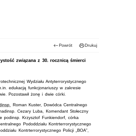
Powrót
Drukuj
ystość związana z 30. rocznicą śmierci
rotechnicznej Wydziału Antyterrorystycznego
m.in. edukacją funkcjonariuszy w zakresie
zawie. Pozostawił żonę i dwie córki.
dinsp.
Roman Kuster, Dowódca Centralnego
 nadinsp. Cezary Luba, Komendant Stołeczny
e podinsp. Krzysztof Funkiendorf, córka
entralnego Pododdziału Kontrterrorystycznego
ddziału Kontrterrorystycznego Policji „BOA”,