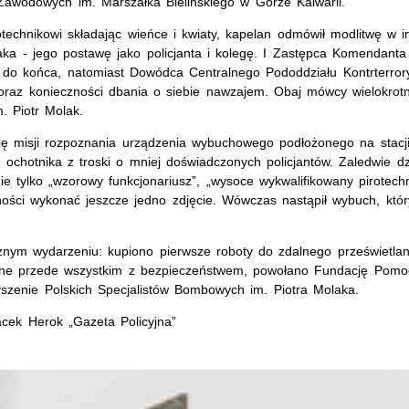
Zawodowych im. Marszałka Bielińskiego w Górze Kalwarii.
echnikowi składając wieńce i kwiaty, kapelan odmówił modlitwę w in
ka - jego postawę jako policjanta i kolegę. I Zastępca Komendanta
oty do końca, natomiast Dowódca Centralnego Pododdziału Kontrterror
oraz konieczności dbania o siebie nawzajem. Obaj mówcy wielokrotni
m. Piotr Molak.
się misji rozpoznania urządzenia wybuchowego podłożonego na stacji
ochotnika z troski o mniej doświadczonych policjantów. Zaledwie dz
ie tylko „wzorowy funkcjonariusz”, „wysoce wykwalifikowany pirotech
wności wykonać jeszcze jedno zdjęcie. Wówczas nastąpił wybuch, któ
gicznym wydarzeniu: kupiono pierwsze roboty do zdalnego prześwietla
ane przede wszystkim z bezpieczeństwem, powołano Fundację Pom
rzyszenie Polskich Specjalistów Bombowych im. Piotra Molaka.
Jacek Herok „Gazeta Policyjna”