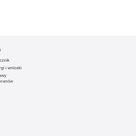
t
cznik
gi i wnioski
awy
eranów