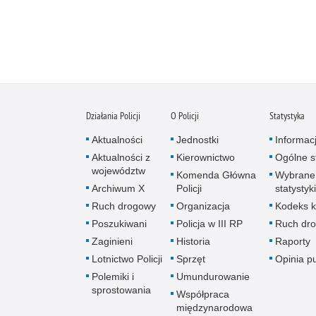
Działania Policji
O Policji
Statystyka
Aktualności
Jednostki
Informac
Aktualności z
Kierownictwo
Ogólne st
województw
Komenda Główna
Wybrane
Archiwum X
Policji
statystyki
Ruch drogowy
Organizacja
Kodeks k
Poszukiwani
Policja w III RP
Ruch dr
Zaginieni
Historia
Raporty
Lotnictwo Policji
Sprzęt
Opinia p
Polemiki i
Umundurowanie
sprostowania
Współpraca
międzynarodowa