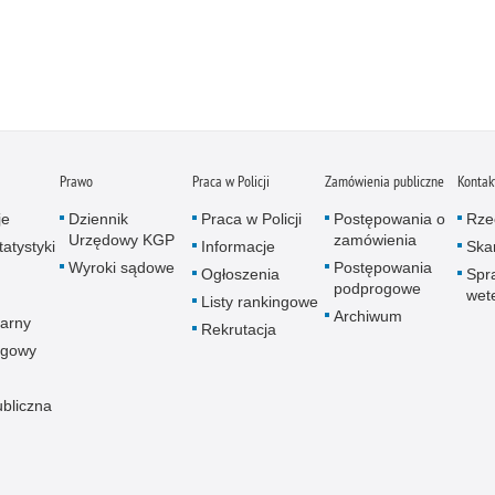
Prawo
Praca w Policji
Zamówienia publiczne
Kontak
je
Dziennik
Praca w Policji
Postępowania o
Rze
Urzędowy KGP
zamówienia
atystyki
Informacje
Skar
Wyroki sądowe
Postępowania
Ogłoszenia
Spr
podprogowe
wet
Listy rankingowe
Archiwum
arny
Rekrutacja
ogowy
ubliczna