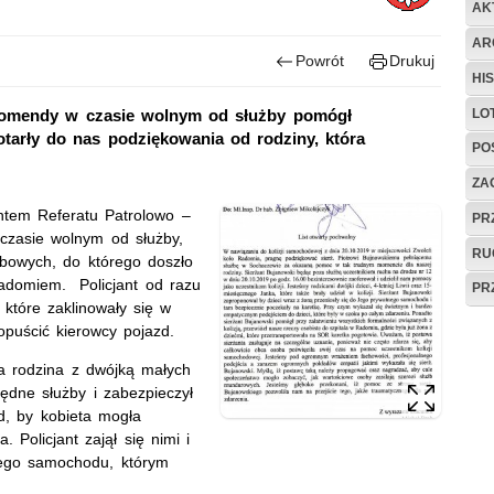
AK
AR
Powrót
Drukuj
HI
LO
 komendy w czasie wolnym od służby pomógł
tarły do nas podziękowania od rodziny, która
PO
ZAG
jantem Referatu Patrolowo –
PR
czasie wolnym od służby,
RU
bowych, do którego doszło
adomiem. Policjant od razu
PR
 które zaklinowały się w
puścić kierowcy pojazd.
 rodzina z dwójką małych
będne służby i zabezpieczył
d, by kobieta mogła
 Policjant zajął się nimi i
tego samochodu, którym