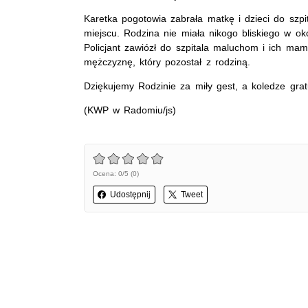
Karetka pogotowia zabrała matkę i dzieci do szpi
miejscu. Rodzina nie miała nikogo bliskiego w o
Policjant zawiózł do szpitala maluchom i ich ma
mężczyznę, który pozostał z rodziną.
Dziękujemy Rodzinie za miły gest, a koledze gra
(KWP w Radomiu/js)
Ocena: 0/5 (0)
Udostępnij
Tweet