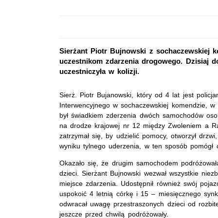
Sierżant Piotr Bujnowski z sochaczewskiej
uczestnikom zdarzenia drogowego. Dzisiaj do
uczestniczyła w kolizji.
Sierż. Piotr Bujanowski, który od 4 lat jest polic
Interwencyjnego w sochaczewskiej komendzie, w 
był świadkiem zderzenia dwóch samochodów oso
na drodze krajowej nr 12 między Zwoleniem a R
zatrzymał się, by udzielić pomocy, otworzył drzwi,
wyniku tylnego uderzenia, w ten sposób pomógł o
Okazało się, że drugim samochodem podróżowała
dzieci. Sierżant Bujnowski wezwał wszystkie niez
miejsce zdarzenia. Udostępnił również swój pojaz
uspokoić 4 letnią córkę i 15 – miesięcznego synka.
odwracał uwagę przestraszonych dzieci od rozbi
jeszcze przed chwilą podróżowały.