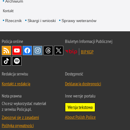
Archiwum
Kontakt
Rzecznik
Skargi i wnioski
Sprawy weteranów
Policja
online
Biuletyn Informacji Publicznej
BIP KGP
Redakcja serwisu
Dostępność
Kontakt z redakcją
Deklaracja dostępności
Nota prawna
Inne wersje portalu
Chcesz wykorzystać materiał
Wersja tekstowa
z serwisu Policja.pl.
About Polish Police
Zapoznaj się z zasadami
Polityka prywatności