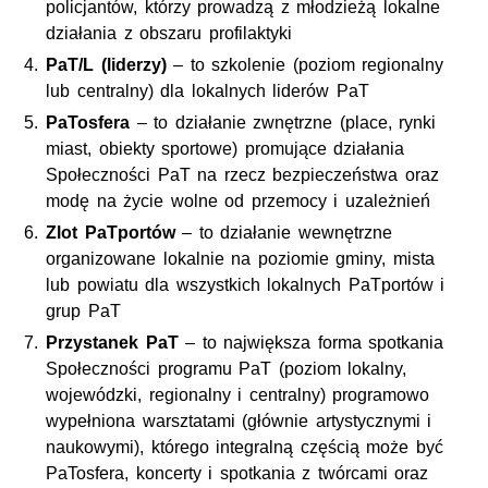
policjantów, którzy prowadzą z młodzieżą lokalne
działania z obszaru profilaktyki
PaT/L (liderzy)
– to szkolenie (poziom regionalny
lub centralny) dla lokalnych liderów PaT
PaTosfera
– to działanie zwnętrzne (place, rynki
miast, obiekty sportowe) promujące działania
Społeczności PaT na rzecz bezpieczeństwa oraz
modę na życie wolne od przemocy i uzależnień
Zlot PaTportów
– to działanie wewnętrzne
organizowane lokalnie na poziomie gminy, mista
lub powiatu dla wszystkich lokalnych PaTportów i
grup PaT
Przystanek PaT
– to największa forma spotkania
Społeczności programu PaT (poziom lokalny,
wojewódzki, regionalny i centralny) programowo
wypełniona warsztatami (głównie artystycznymi i
naukowymi), którego integralną częścią może być
PaTosfera, koncerty i spotkania z twórcami oraz