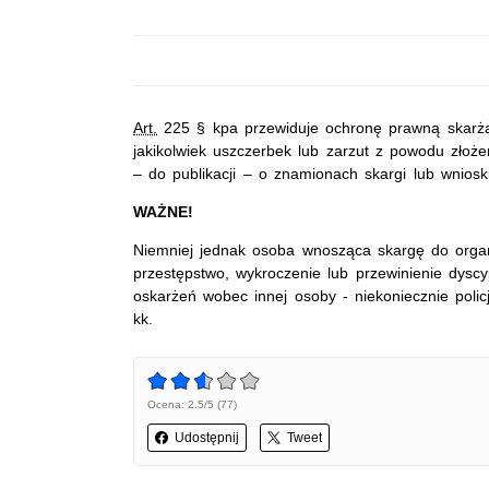
Art.
225 § kpa przewiduje ochronę prawną skarżą
jakikolwiek uszczerbek lub zarzut z powodu złoże
– do publikacji – o znamionach skargi lub wnios
WAŻNE!
Niemniej jednak osoba wnosząca skargę do orga
przestępstwo, wykroczenie lub przewinienie dysc
oskarżeń wobec innej osoby - niekoniecznie poli
kk.
Ocena: 2.5/5 (77)
Udostępnij
Tweet