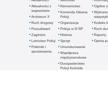
Aktualności
Jednostki
Informac
Aktualności z
Kierownictwo
Ogólne st
województw
Komenda Główna
Wybrane
Archiwum X
Policji
statystyki
Ruch drogowy
Organizacja
Kodeks k
Poszukiwani
Policja w III RP
Ruch dr
Zaginieni
Historia
Raporty
Lotnictwo Policji
Sprzęt
Opinia p
Polemiki i
Umundurowanie
sprostowania
Współpraca
międzynarodowa
Duszpasterstwo
Policji Kościoła
Rzymskokatolickiego
Prawosławne
Duszpasterstwo
Policji