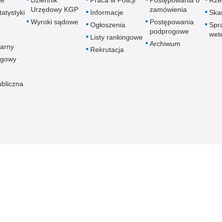
je
Dziennik
Praca w Policji
Postępowania o
Rze
Urzędowy KGP
zamówienia
atystyki
Informacje
Skar
Wyroki sądowe
Postępowania
Ogłoszenia
Spr
podprogowe
wet
Listy rankingowe
Archiwum
arny
Rekrutacja
ogowy
ubliczna