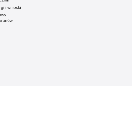
cznik
gi i wnioski
awy
eranów