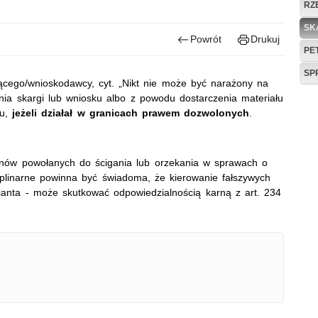
RZ
SK
Powrót
Drukuj
PE
SP
cego/wnioskodawcy, cyt. „Nikt nie może być narażony na
nia skargi lub wniosku albo z powodu dostarczenia materiału
ku,
jeżeli działał w granicach prawem dozwolonych
.
nów powołanych do ścigania lub orzekania w sprawach o
yplinarne powinna być świadoma, że kierowanie fałszywych
cjanta - może skutkować odpowiedzialnością karną z art. 234