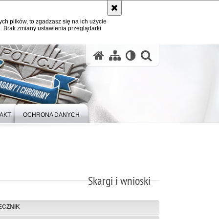
ych plików, to zgadzasz się na ich użycie
. Brak zmiany ustawienia przeglądarki
otwórz wysz
AKT
OCHRONA DANYCH
Skargi i wnioski
ECZNIK