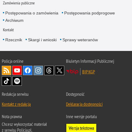
Zamówienia publiczne
Postępowania o zamówienia
Postępowania podprogowe
Archiwum
Kontakt
Rzecznik
Skargi i wnioski
Sprawy weteranów
Policja
online
Biuletyn Informacji Publicznej
BIP KGP
Redakcja serwisu
Dostępność
Kontakt z redakcją
Deklaracja dostępności
Nota prawna
Inne wersje portalu
Chcesz wykorzystać materiał
Wersja tekstowa
z serwisu Policja.pl.