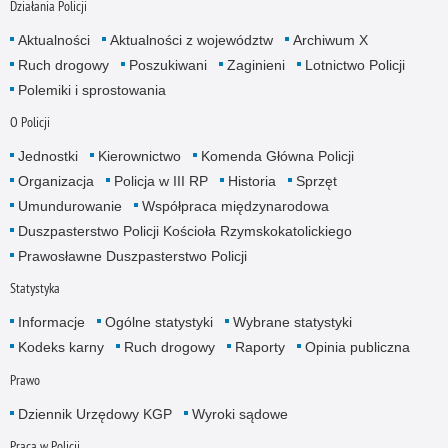
Działania Policji
Aktualności
Aktualności z województw
Archiwum X
Ruch drogowy
Poszukiwani
Zaginieni
Lotnictwo Policji
Polemiki i sprostowania
O Policji
Jednostki
Kierownictwo
Komenda Główna Policji
Organizacja
Policja w III RP
Historia
Sprzęt
Umundurowanie
Współpraca międzynarodowa
Duszpasterstwo Policji Kościoła Rzymskokatolickiego
Prawosławne Duszpasterstwo Policji
Statystyka
Informacje
Ogólne statystyki
Wybrane statystyki
Kodeks karny
Ruch drogowy
Raporty
Opinia publiczna
Prawo
Dziennik Urzędowy KGP
Wyroki sądowe
Praca w Policji