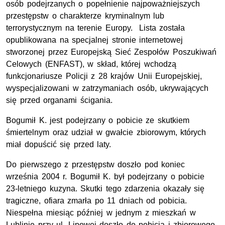
osób podejrzanych o popełnienie najpoważniejszych
przestępstw o charakterze kryminalnym lub
terrorystycznym na terenie Europy. Lista została
opublikowana na specjalnej stronie internetowej
stworzonej przez Europejską Sieć Zespołów Poszukiwań
Celowych (ENFAST), w skład, której wchodzą
funkcjonariusze Policji z 28 krajów Unii Europejskiej,
wyspecjalizowani w zatrzymaniach osób, ukrywających
się przed organami ścigania.
Bogumił K. jest podejrzany o pobicie ze skutkiem
śmiertelnym oraz udział w gwałcie zbiorowym, których
miał dopuścić się przed laty.
Do pierwszego z przestępstw doszło pod koniec
września 2004 r. Bogumił K. był podejrzany o pobicie
23-letniego kuzyna. Skutki tego zdarzenia okazały się
tragiczne, ofiara zmarła po 11 dniach od pobicia.
Niespełna miesiąc później w jednym z mieszkań w
Lublinie przy ul. Lipowej doszło do pobicia i zbiorowego