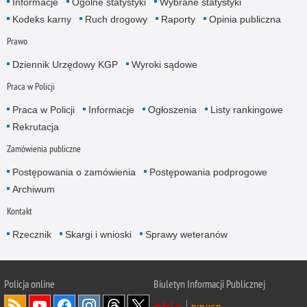
Informacje
Ogólne statystyki
Wybrane statystyki
Kodeks karny
Ruch drogowy
Raporty
Opinia publiczna
Prawo
Dziennik Urzędowy KGP
Wyroki sądowe
Praca w Policji
Praca w Policji
Informacje
Ogłoszenia
Listy rankingowe
Rekrutacja
Zamówienia publiczne
Postępowania o zamówienia
Postępowania podprogowe
Archiwum
Kontakt
Rzecznik
Skargi i wnioski
Sprawy weteranów
Policja
online
Biuletyn Informacji Publicznej