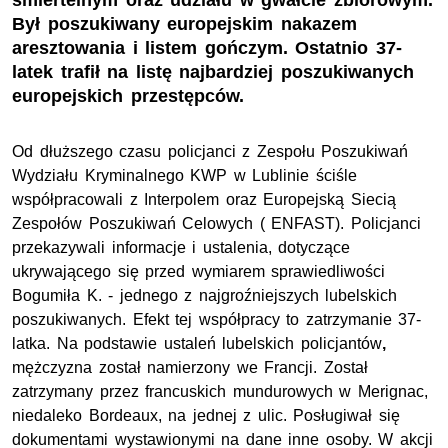
śmiertelnym oraz udziału w gwałcie zbiorowym.
Był poszukiwany europejskim nakazem
aresztowania i listem gończym. Ostatnio 37-
latek trafił na listę najbardziej poszukiwanych
europejskich przestępców.
Od dłuższego czasu policjanci z Zespołu Poszukiwań
Wydziału Kryminalnego KWP w Lublinie ściśle
współpracowali z Interpolem oraz Europejską Siecią
Zespołów Poszukiwań Celowych ( ENFAST). Policjanci
przekazywali informacje i ustalenia, dotyczące
ukrywającego się przed wymiarem sprawiedliwości
Bogumiła K. - jednego z najgroźniejszych lubelskich
poszukiwanych. Efekt tej współpracy to zatrzymanie 37-
latka. Na podstawie ustaleń lubelskich policjantów
,
mężczyzna został namierzony we Francji. Został
zatrzymany przez francuskich mundurowych w Merignac,
niedaleko Bordeaux, na jednej z ulic. Posługiwał się
dokumentami wystawionymi na dane inne osoby. W akcji