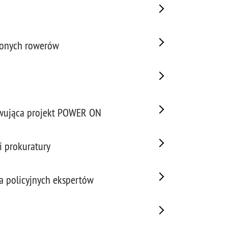
zionych rowerów
mowująca projekt POWER ON
i prokuratury
a policyjnych ekspertów