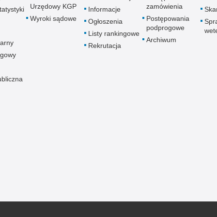
Urzędowy KGP
zamówienia
atystyki
Informacje
Skar
Wyroki sądowe
Postępowania
Ogłoszenia
Spr
podprogowe
wet
Listy rankingowe
Archiwum
arny
Rekrutacja
ogowy
ubliczna