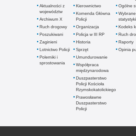
Aktualności z
Kierownictwo
Ogólne st
województw
Komenda Główna
Wybrane
Archiwum X
Policji
statystyki
Ruch drogowy
Organizacja
Kodeks k
Poszukiwani
Policja w III RP
Ruch dr
Zaginieni
Historia
Raporty
Lotnictwo Policji
Sprzęt
Opinia p
Polemiki i
Umundurowanie
sprostowania
Współpraca
międzynarodowa
Duszpasterstwo
Policji Kościoła
Rzymskokatolickiego
Prawosławne
Duszpasterstwo
Policji