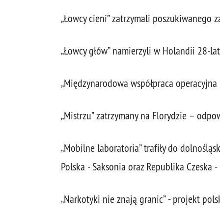
„Łowcy cieni” zatrzymali poszukiwanego za
„Łowcy głów” namierzyli w Holandii 28-l
„Międzynarodowa współpraca operacyjna i
„Mistrzu” zatrzymany na Florydzie – odpo
„Mobilne laboratoria” trafiły do dolnośl
Polska - Saksonia oraz Republika Czeska -
„Narkotyki nie znają granic” - projekt polsk