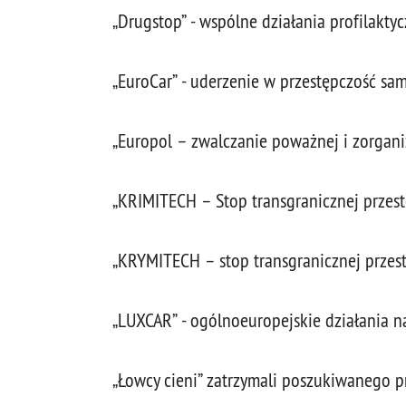
„Drugstop” - wspólne działania profilaktycz
„EuroCar” - uderzenie w przestępczość s
„Europol – zwalczanie poważnej i zorgani
„KRIMITECH – Stop transgranicznej przes
„KRYMITECH – stop transgranicznej przest
„LUXCAR” - ogólnoeuropejskie działania n
„Łowcy cieni” zatrzymali poszukiwanego p