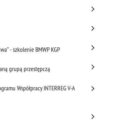
awa” - szkolenie BMWP KGP
waną grupą przestępczą
Programu Współpracy INTERREG V-A