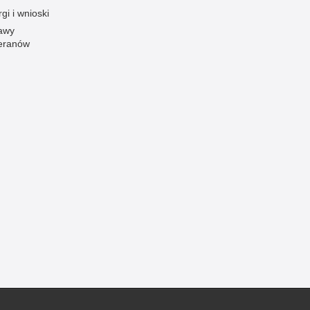
gi i wnioski
awy
eranów