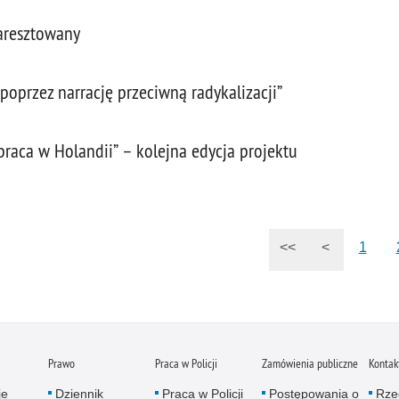
 aresztowany
oprzez narrację przeciwną radykalizacji”
raca w Holandii” – kolejna edycja projektu
<<
<
1
Prawo
Praca w Policji
Zamówienia publiczne
Kontak
je
Dziennik
Praca w Policji
Postępowania o
Rze