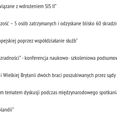
ązane z wdrożeniem SIS II”
zość – 5 osób zatrzymanych i odzyskane blisko 60 skrad
pejskiej poprzez współdziałanie służb"
 bezradności” - konferencja naukowo- szkoleniowa podsu
i Wielkiej Brytanii dwóch braci poszukiwanych przez sądy 
nym tematem dyskusji podczas międzynarodowego spotkani
olandii”