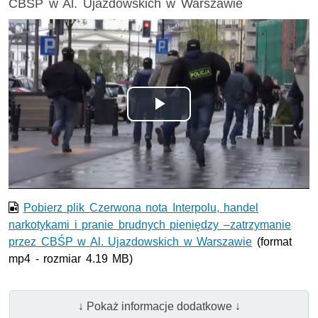
CBŚP w Al. Ujazdowskich w Warszawie
Odtwórz
wideo
Pobierz plik Czerwona nota Interpolu, handel
narkotykami i pranie brudnych pieniędzy –zatrzymanie
przez CBŚP w Al. Ujazdowskich w Warszawie
(format
mp4 - rozmiar 4.19 MB)
↓ Pokaż informacje dodatkowe ↓