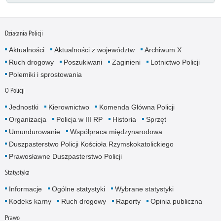
Działania Policji
Aktualności
Aktualności z województw
Archiwum X
Ruch drogowy
Poszukiwani
Zaginieni
Lotnictwo Policji
Polemiki i sprostowania
O Policji
Jednostki
Kierownictwo
Komenda Główna Policji
Organizacja
Policja w III RP
Historia
Sprzęt
Umundurowanie
Współpraca międzynarodowa
Duszpasterstwo Policji Kościoła Rzymskokatolickiego
Prawosławne Duszpasterstwo Policji
Statystyka
Informacje
Ogólne statystyki
Wybrane statystyki
Kodeks karny
Ruch drogowy
Raporty
Opinia publiczna
Prawo