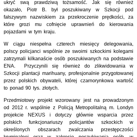
ukryć swą prawdziwą tożsamość.
J
ak się również
okazało, Piotr B. był poszukiwany w Szkocji pod
fałszywym nazwiskiem za przekroczenie prędkości, za
które grozi mu cofnięcie uprawnień do kierowania
pojazdami w tym kraju.
W ciągu niespełna czterech miesięcy delegowania,
polscy policjanci wspólnie ze swoimi szkockimi kolegami
zatrzymali kilkanaście osób poszukiwanych na podstawie
ENA. Przyczynili się również do zlikwidowania w
Szkocji plantacji marihuany, profesjonalnie przygotowanej
przez polskich obywateli, której czarnorynkowa wartość
to ponad 90 tys. złotych.
Przedmiotowy projekt wzorowany jest na prowadzonym
od 2012 r. wspólnie
z Policją Metropolitalną m. Londyn
projekcie NEXUS i dotyczy głównie wsparcia przez
polskich funkcjonariuszy policjantów szkockich w
określonych obszarach zwalczania przestępczości
kryminalnej oraz w zakresie poszukiwania osób, w