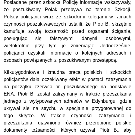
Posiadane przez szkocką Policję informacje wskazywały,
że poszukiwany Polak przebywa na terenie Szkocji.
Polscy policjanci wraz ze szkockimi kolegami w ramach
czynności poszukiwawczych ustalili, że Piotr B. skrzętnie
kamufluje swoją tożsamość przed organami ścigania,
posługując się fałszywymi danymi osobowymi,
wielokrotnie przy tym je zmieniając. Jednocześnie,
policjanci uzyskali informacje o kolejnych adresach i
osobach powiązanych
z poszukiwanym przestępcą.
K
ilkutygodniowa i żmudna praca polskich i szkockich
policjantów dała oczekiwany efekt
w postaci zatrzymania
na początku czerwca br. poszukiwanego na podstawie
ENA.
Piotr B. został zatrzymany w trakcie przeszukania
jednego z wytypowanych adresów
w Edynburgu, gdzie
ukrywał się na strychu w specjalnie przygotowanej do
tego skrytce.
W trakcie czynności zatrzymania i
przeszukania, ujawniono również przerobione polskie
dokumenty tożsamości, których używał Piotr B., aby