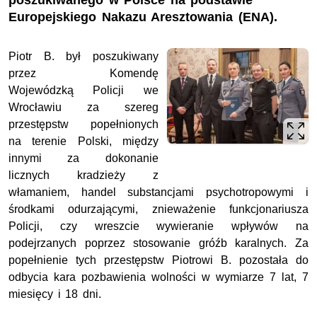
poszukiwanego w Polsce na podstawie
Europejskiego Nakazu Aresztowania (ENA).
Piotr B. był poszukiwany
przez Komendę
Wojewódzką Policji we
Wrocławiu za szereg
przestępstw popełnionych
na terenie Polski, między
innymi za dokonanie
licznych kradzieży z
włamaniem, handel substancjami psychotropowymi i
środkami odurzającymi, znieważenie funkcjonariusza
Policji, czy wreszcie wywieranie wpływów na
podejrzanych poprzez stosowanie gróźb karalnych. Za
popełnienie tych przestępstw Piotrowi B. pozostała do
odbycia kara pozbawienia wolności w wymiarze 7 lat, 7
miesięcy i 18 dni.