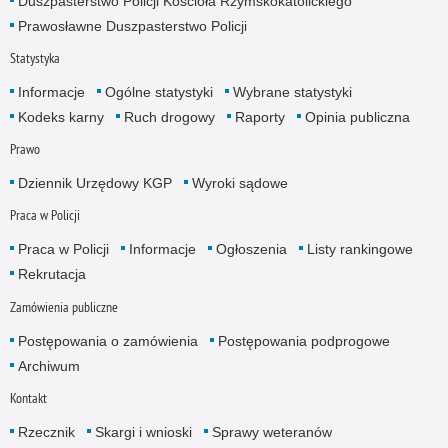
Duszpasterstwo Policji Kościoła Rzymskokatolickiego
Prawosławne Duszpasterstwo Policji
Statystyka
Informacje
Ogólne statystyki
Wybrane statystyki
Kodeks karny
Ruch drogowy
Raporty
Opinia publiczna
Prawo
Dziennik Urzędowy KGP
Wyroki sądowe
Praca w Policji
Praca w Policji
Informacje
Ogłoszenia
Listy rankingowe
Rekrutacja
Zamówienia publiczne
Postępowania o zamówienia
Postępowania podprogowe
Archiwum
Kontakt
Rzecznik
Skargi i wnioski
Sprawy weteranów