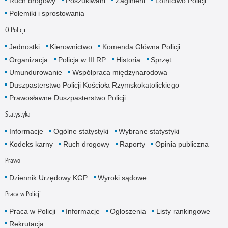
Ruch drogowy
Poszukiwani
Zaginieni
Lotnictwo Policji
Polemiki i sprostowania
O Policji
Jednostki
Kierownictwo
Komenda Główna Policji
Organizacja
Policja w III RP
Historia
Sprzęt
Umundurowanie
Współpraca międzynarodowa
Duszpasterstwo Policji Kościoła Rzymskokatolickiego
Prawosławne Duszpasterstwo Policji
Statystyka
Informacje
Ogólne statystyki
Wybrane statystyki
Kodeks karny
Ruch drogowy
Raporty
Opinia publiczna
Prawo
Dziennik Urzędowy KGP
Wyroki sądowe
Praca w Policji
Praca w Policji
Informacje
Ogłoszenia
Listy rankingowe
Rekrutacja