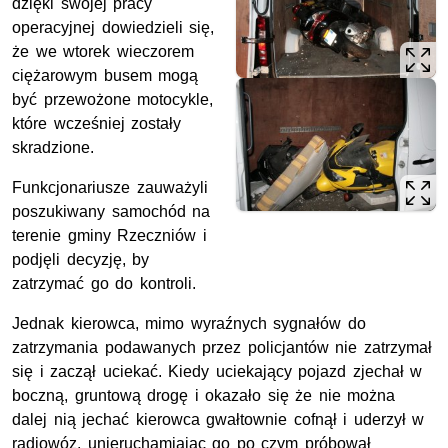
dzięki swojej pracy
operacyjnej dowiedzieli się,
że we wtorek wieczorem
ciężarowym busem mogą
być przewożone motocykle,
które wcześniej zostały
skradzione.
Funkcjonariusze zauważyli
poszukiwany samochód na
terenie gminy Rzeczniów i
podjęli decyzję, by
zatrzymać go do kontroli.
Jednak kierowca, mimo wyraźnych sygnałów do
zatrzymania podawanych przez policjantów nie zatrzymał
się i zaczął uciekać. Kiedy uciekający pojazd zjechał w
boczną, gruntową drogę i okazało się że nie można
dalej nią jechać kierowca gwałtownie cofnął i uderzył w
radiowóz, unieruchamiając go po czym próbował