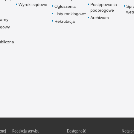
Wyroki sądowe
Postępowania
Ogłoszenia
Spr
podprogowe
wet
Listy rankingowe
Archiwum
arny
Rekrutacja
ogowy
ubliczna
znej
Redakcja serwisu
Dostępność
Nota p