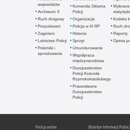
województw
Komenda Główna
Wybrane
Archiwum X
Policji
statystyki
Ruch drogowy
Organizacja
Kodeks k
Poszukiwani
Policja w III RP
Ruch dr
Zaginieni
Historia
Raporty
Lotnictwo Policji
Sprzęt
Opinia p
Polemiki i
Umundurowanie
sprostowania
Współpraca
międzynarodowa
Duszpasterstwo
Policji Kościoła
Rzymskokatolickiego
Prawosławne
Duszpasterstwo
Policji
Policja
online
Biuletyn Informacji Public