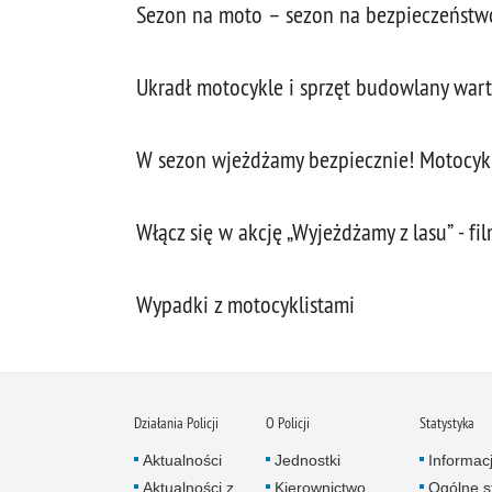
Sezon na moto – sezon na bezpieczeństw
Ukradł motocykle i sprzęt budowlany wart
W sezon wjeżdżamy bezpiecznie! Motocykl
Włącz się w akcję „Wyjeżdżamy z lasu” - fi
Wypadki z motocyklistami
Działania Policji
O Policji
Statystyka
Aktualności
Jednostki
Informac
Aktualności z
Kierownictwo
Ogólne st