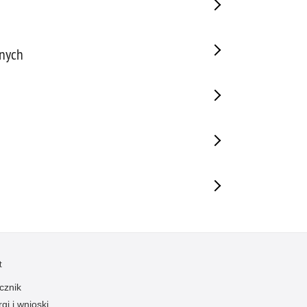
lnych
t
cznik
gi i wnioski