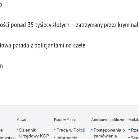
o
ości ponad 35 tysięcy złotych – zatrzymany przez krymina
owa parada z policjantami na czele
lm
Prawo
Praca w Policji
Zamówienia publiczne
Kontak
je
Dziennik
Praca w Policji
Postępowania o
Rze
Urzędowy KGP
zamówienia
atystyki
Informacje
Skar