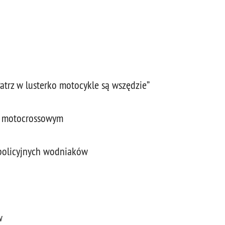
Patrz w lusterko motocykle są wszędzie”
ze motocrossowym
policyjnych wodniaków
w