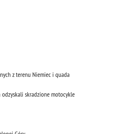
onych z terenu Niemiec i quada
a odzyskali skradzione motocykle
elonej Góry