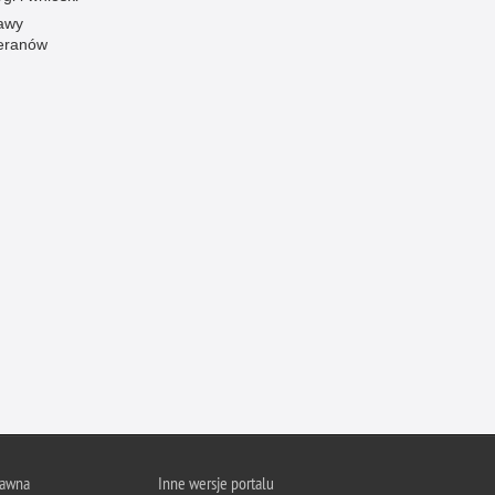
awy
eranów
rawna
Inne wersje portalu