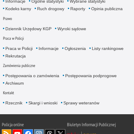
Informacje
Ogólne statystyki
Wybrane statystyki
Kodeks karny
Ruch drogowy
Raporty
Opinia publiczna
Prawo
Dziennik Urzędowy KGP
Wyroki sądowe
Praca w Policji
Praca w Policji
Informacje
Ogłoszenia
Listy rankingowe
Rekrutacja
Zamówienia publiczne
Postępowania o zamówienia
Postępowania podprogowe
Archiwum
Kontakt
Rzecznik
Skargi i wnioski
Sprawy weteranów
Policja
online
Biuletyn Informacji Publicznej