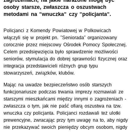
zagrożeniach, na jakie narażone mogą być
osoby starsze, zwłaszcza o oszustwach
metodami na "wnuczka" czy "policjanta".
Policjanci z Komendy Powiatowej w Polkowicach
włączyli się w projekt pn. "Seniorada" organizowany
corocznie przez miejscowy Ośrodek Pomocy Społecznej.
Celem przedsięwzięcia było sprawdzenie możliwości
seniorów, stymulacja do dobrej sprawności fizycznej oraz
integracja przedstawicieli różnych grup typu
stowarzyszeń, związków, klubów.
Mając na uwadze bezpieczeństwo osób starszych
funkcjonariusze podczas trwania imprezy rozmawiali ze
starszymi mieszkańcami między innymi o zagrożeniach -
zwłaszcza o tym, jak nie paść ofiarą oszustwa na tzw.
wnuczka czy policjanta. Policjanci rozdawali też ulotki
prewencyjne, zwracając przy tym uwagę na to, aby nigdy
nie przekazywać swoich pieniędzy obcym osobom, nigdy