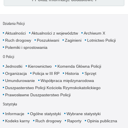
Działania Policji
Aktualności
Aktualności z województw
Archiwum X
Ruch drogowy
Poszukiwani
Zaginieni
Lotnictwo Policji
Polemiki i sprostowania
O Policji
Jednostki
Kierownictwo
Komenda Główna Policji
Organizacja
Policja w III RP
Historia
Sprzęt
Umundurowanie
Współpraca międzynarodowa
Duszpasterstwo Policji Kościoła Rzymskokatolickiego
Prawosławne Duszpasterstwo Policji
Statystyka
Informacje
Ogólne statystyki
Wybrane statystyki
Kodeks karny
Ruch drogowy
Raporty
Opinia publiczna