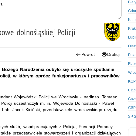
Biał
m.
Gda
Kato
Kra
owe dolnośląskiej Policji
Lubl
Olsz
Powrót
Drukuj
Poz
Rze
 Bożego Narodzenia odbyło się uroczyste spotkanie
Wro
olicji, w którym oprócz funkcjonariuszy i pracowników,
KGP
CBZ
ndant Wojewódzki Policji we Wrocławiu - nadinsp. Tomasz
Gaze
 Policji uczestniczyli m. in. Wojewoda Dolnośląski - Paweł
CSP
 hab. Jacek Kiciński, przedstawiciele wrocławskiego urzędu
SP S
nnych służb, współpracujących z Policją, Fundacji Pomocy
akże przedstawiciele stowarzyszeń i organizacji działających