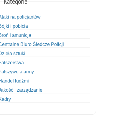
Kategorie
Ataki na policjantów
Bójki i pobicia
Broń i amunicja
Centralne Biuro Śledcze Policji
Dzieła sztuki
Fałszerstwa
Fałszywe alarmy
Handel ludźmi
Jakość i zarządzanie
Kadry
Kobiety w Policji
Korupcja
Kradzież