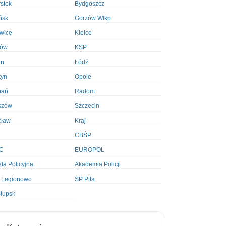
ystok
Bydgoszcz
ńsk
Gorzów Wlkp.
wice
Kielce
ków
KSP
in
Łódź
tyn
Opole
nań
Radom
szów
Szczecin
cław
Kraj
CBŚP
C
EUROPOL
ta Policyjna
Akademia Policji
 Legionowo
SP Piła
łupsk