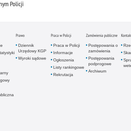
ym Policji
Prawo
Praca w Policji
Zamówienia publiczne
Kontak
je
Dziennik
Praca w Policji
Postępowania o
Rze
Urzędowy KGP
zamówienia
atystyki
Informacje
Skar
Wyroki sądowe
Postępowania
Ogłoszenia
Spr
podprogowe
wet
Listy rankingowe
Archiwum
arny
Rekrutacja
ogowy
ubliczna