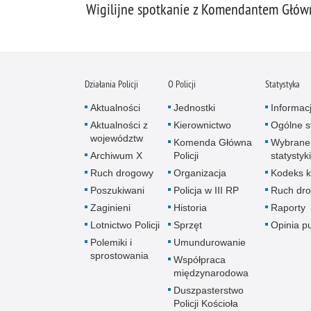
Wigilijne spotkanie z Komendantem Główn
Działania Policji
O Policji
Statystyka
Aktualności
Jednostki
Informac
Aktualności z
Kierownictwo
Ogólne st
województw
Komenda Główna
Wybrane
Archiwum X
Policji
statystyki
Ruch drogowy
Organizacja
Kodeks k
Poszukiwani
Policja w III RP
Ruch dr
Zaginieni
Historia
Raporty
Lotnictwo Policji
Sprzęt
Opinia p
Polemiki i
Umundurowanie
sprostowania
Współpraca
międzynarodowa
Duszpasterstwo
Policji Kościoła