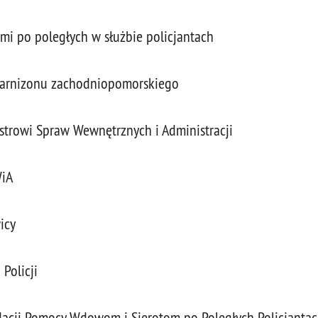
mi po poległych w służbie policjantach
garnizonu zachodniopomorskiego
istrowi Spraw Wewnętrznych i Administracji
WiA
icy
Policji
dacji Pomocy Wdowom i Sierotom po Poległych Policjanta