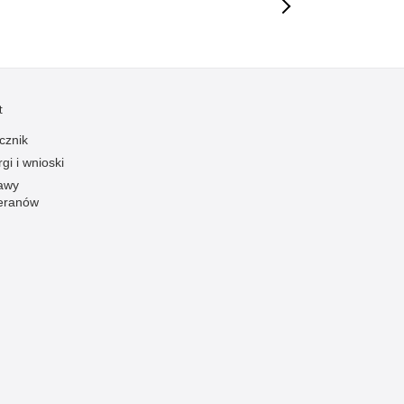
t
cznik
gi i wnioski
awy
eranów